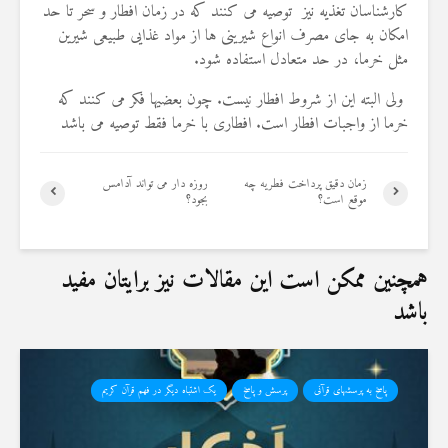
کارشناسان تغذیه نیز توصیه می کنند که در زمان افطار و سحر تا حد
19 جولای 2026
36 نمایش ها
امکان به جای مصرف انواع شیرینی ها از مواد غذایی طبیعی شیرین
مثل خرما، در حد متعادل استفاده شود.
ولی البته این از شروط افطار نیست. چون بعضیها فکر می کنند که
خرما از واجبات افطار است. افطاری با خرما فقط توصیه می باشد
زمان دقيق پرداخت فطريه چه
روزه دار می تواند آدامس
موقع است؟
بجود؟
همچنین ممکن است این مقالات نیز برایتان مفید
باشد
پاسخ به پرسشهای قرآنی
پرسش و پاسخ
یک اشتباه دیگر در فهم قرآن کریم