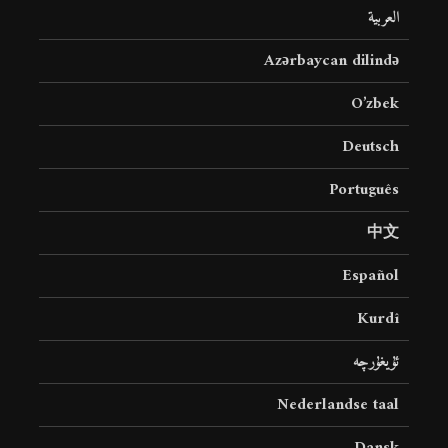
العربية
Azərbaycan dilində
O’zbek
Deutsch
Português
中文
Español
Kurdî
ئۇيغۇرچە
Nederlandse taal