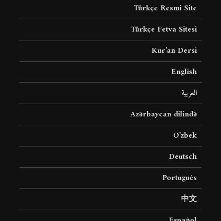
Türkçe Resmi Site
Türkçe Fetva Sitesi
Kur’an Dersi
English
العربية
Azərbaycan dilində
O’zbek
Deutsch
Português
中文
Español