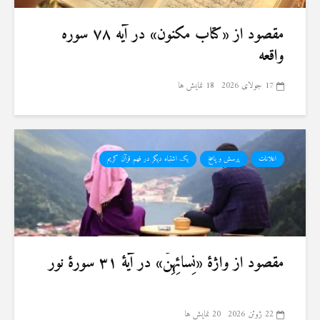
19 جولای 2026
36 نمایش ها
مقصود از «کتاب مکنون» در آیه ۷۸ سوره
واقعه
17 جولای 2026
18 نمایش ها
اعلانات
پرسش و پاسخ
یک اشتباه دیگر در فهم قرآن کریم
مقصود از واژهٔ «نِسائِهِنَّ» در آیهٔ ۳۱ سورهٔ نور
22 ژوئن 2026
20 نمایش ها