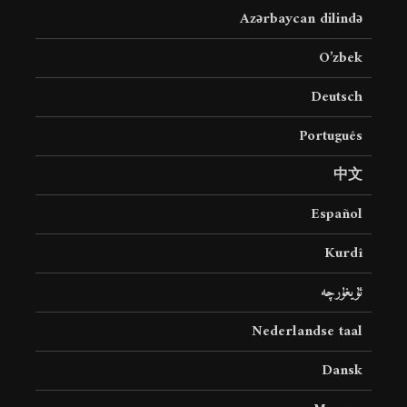
Azərbaycan dilində
O’zbek
Deutsch
Português
中文
Español
Kurdî
ئۇيغۇرچە
Nederlandse taal
Dansk