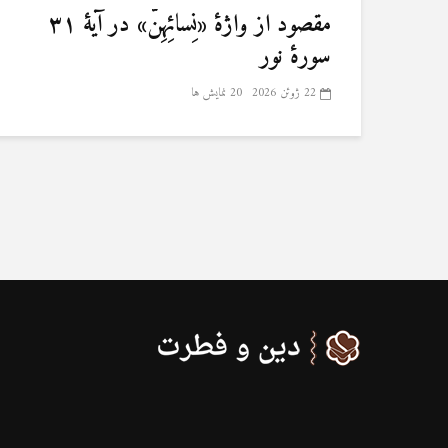
مقصود از واژهٔ «نِسائِهِنَّ» در آیهٔ ۳۱
سورهٔ نور
22 ژوئن 2026
20 نمایش ها