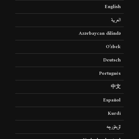
English
العربية
Azərbaycan dilində
O’zbek
Deutsch
Português
中文
Español
Kurdî
ئۇيغۇرچە