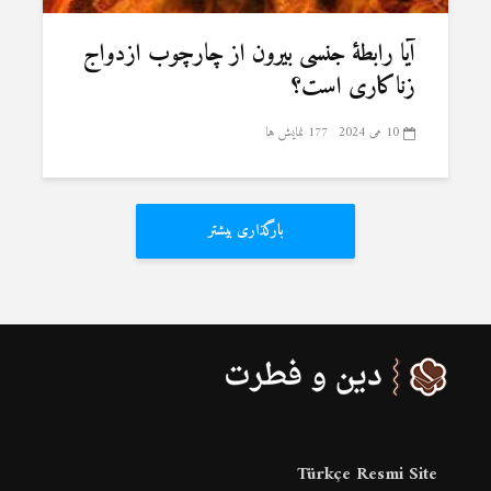
آیا رابطۀ جنسی بیرون از چارچوب ازدواج
زناکاری است؟
10 می 2024
177 نمایش ها
بارگذاری بیشتر
Türkçe Resmi Site