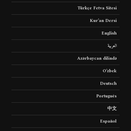
Türkçe Fetva Sitesi
Kur’an Dersi
English
العربية
Azərbaycan dilində
O’zbek
Deutsch
Português
中文
Español