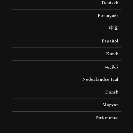
Deutsch
19 جولای 2026
36 نمایش ها
Português
中文
Español
Kurdî
ئۇيغۇرچە
Nederlandse taal
Dansk
Magyar
Türkmence