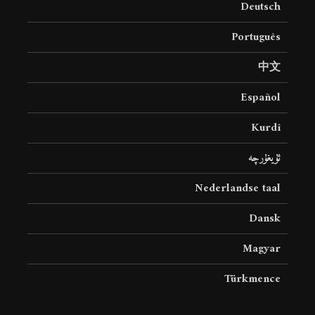
Deutsch
19 جولای 2026
36 نمایش ها
Português
中文
Español
Kurdî
ئۇيغۇرچە
Nederlandse taal
Dansk
Magyar
Türkmence