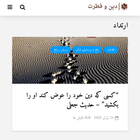
ارتداد
اعلانات
پاسخ به پرسشهای قرآنی
پرسش و پاسخ
“کسی که دین خود را عوض کند او را
بکشید” – حدیث جعلى
25 ژوئن 2020
828 نمایش ها