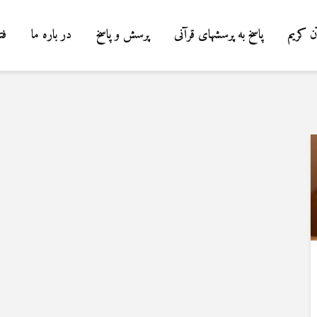
ن کریم
پاسخ به پرسشهای قرآنی
پرسش و پاسخ
در باره ما
فت