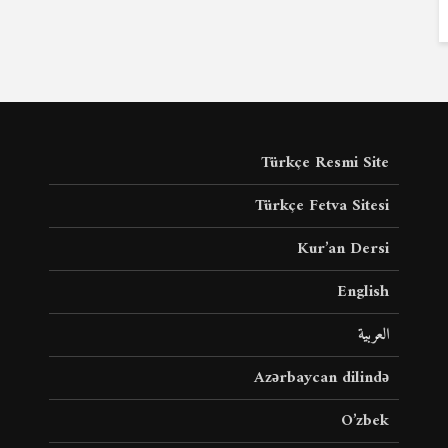
Türkçe Resmi Site
Türkçe Fetva Sitesi
Kur’an Dersi
English
العربية
Azərbaycan dilində
O’zbek