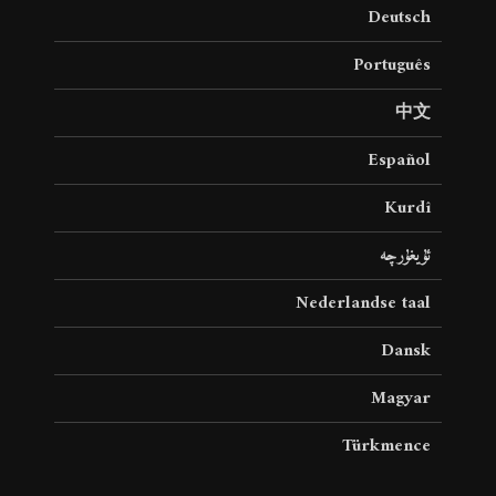
Deutsch
Português
中文
Español
Kurdî
ئۇيغۇرچە
Nederlandse taal
Dansk
Magyar
Türkmence