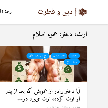
ترجمۀ قرآ
ارث، دختر، عمو، اسلام
اعلانات
اقتصاد اسلامی
پاسخ به پرسشهای قرآنی
پرسش و پاسخ
آیا دختر برادر از عمویش که بعد از پدر
او فوت کرده، ارث می‌برد در...
6 فوریه 2025
254 نمایش ها