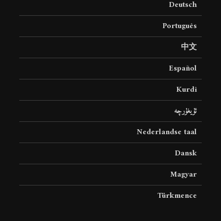
Deutsch
19 جولای 2026
36 نمایش ها
Português
中文
Español
Kurdî
ئۇيغۇرچە
Nederlandse taal
Dansk
Magyar
Türkmence