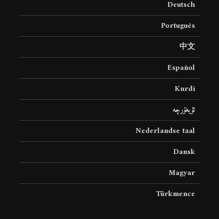
Deutsch
19 جولای 2026
36 نمایش ها
Português
中文
Español
Kurdî
ئۇيغۇرچە
Nederlandse taal
Dansk
Magyar
Türkmence