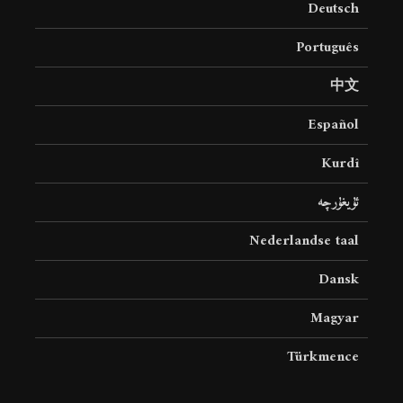
Deutsch
19 جولای 2026
36 نمایش ها
Português
中文
Español
Kurdî
ئۇيغۇرچە
Nederlandse taal
Dansk
Magyar
Türkmence