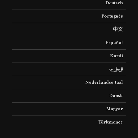
Deutsch
19 جولای 2026
36 نمایش ها
Português
中文
Español
Kurdî
ئۇيغۇرچە
Nederlandse taal
Dansk
Magyar
Türkmence