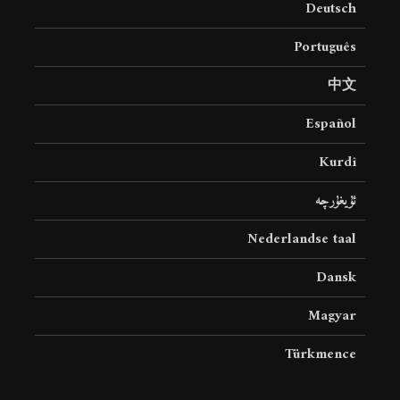
Deutsch
18 نمایش ها
22 نمایش ها
Português
中文
Español
Kurdî
ئۇيغۇرچە
Nederlandse taal
Dansk
Magyar
Türkmence