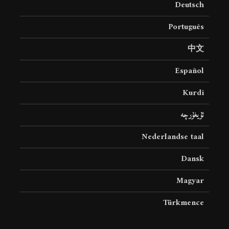
Deutsch
19 جولای 2026
36 نمایش ها
Português
中文
Español
Kurdî
ئۇيغۇرچە
Nederlandse taal
Dansk
Magyar
Türkmence