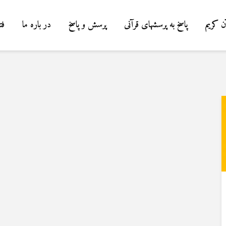
ن کریم
پاسخ به پرسشهای قرآنی
پرسش و پاسخ
در باره ما
فت