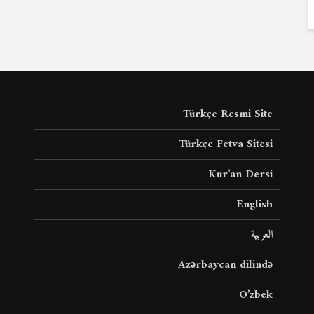
Türkçe Resmi Site
Türkçe Fetva Sitesi
Kur’an Dersi
English
العربية
Azərbaycan dilində
O’zbek