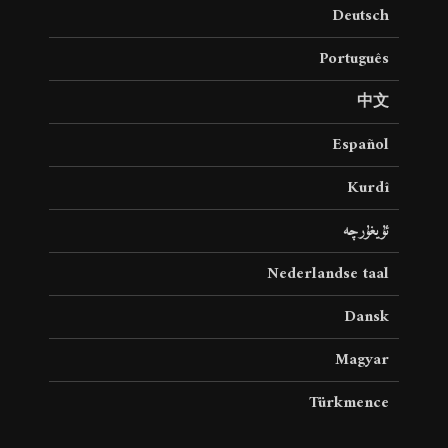
Deutsch
Português
中文
Español
Kurdî
ئۇيغۇرچە
Nederlandse taal
Dansk
Magyar
Türkmence