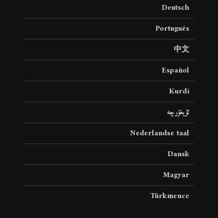
Deutsch
Português
中文
Español
Kurdî
ئۇيغۇرچە
Nederlandse taal
Dansk
Magyar
Türkmence