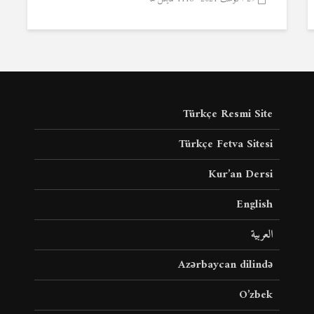
Türkçe Resmi Site
Türkçe Fetva Sitesi
Kur’an Dersi
English
العربية
Azərbaycan dilində
O’zbek