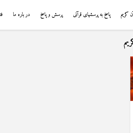
ن کریم
پاسخ به پرسشهای قرآنی
پرسش و پاسخ
در باره ما
فت
ریم