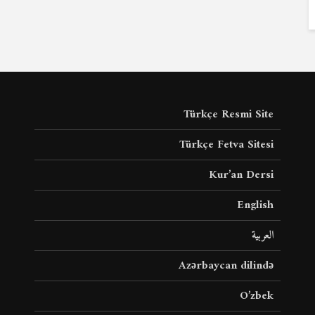
Türkçe Resmi Site
Türkçe Fetva Sitesi
Kur’an Dersi
English
العربية
Azərbaycan dilində
O’zbek