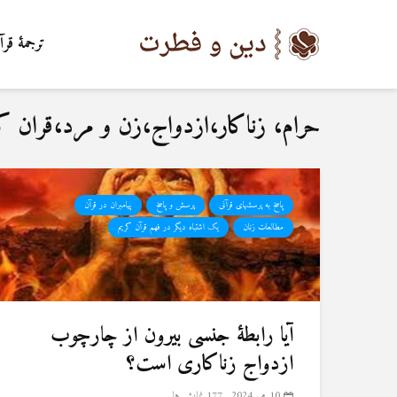
ترجمۀ قرآ
حرام، زناکار،ازدواج،زن و مرد،قران ک
پاسخ به پرسشهای قرآنی
پرسش و پاسخ
پیامبران در قرآن
مطالعات زنان
یک اشتباه دیگر در فهم قرآن کریم
آیا رابطۀ جنسی بیرون از چارچوب
ازدواج زناکاری است؟
10 می 2024
177 نمایش ها