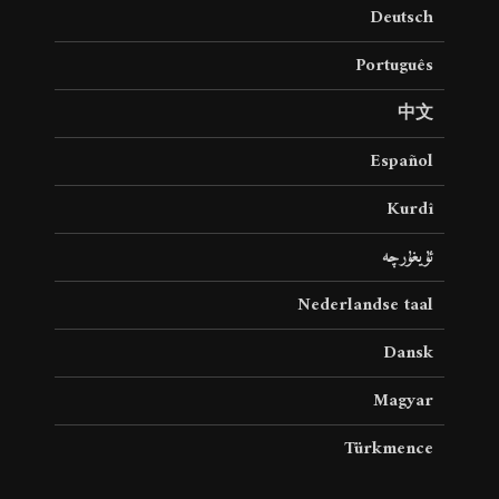
Deutsch
Português
中文
Español
Kurdî
ئۇيغۇرچە
Nederlandse taal
Dansk
Magyar
Türkmence