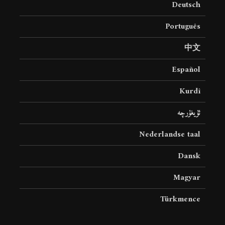
Deutsch
19 جولای 2026
36 نمایش ها
Português
中文
Español
Kurdî
ئۇيغۇرچە
Nederlandse taal
Dansk
Magyar
Türkmence