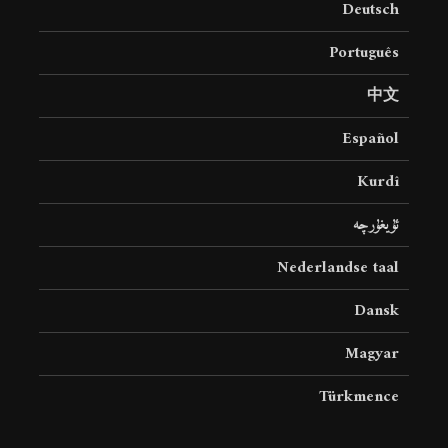
Deutsch
19 جولای 2026
36 نمایش ها
Português
中文
Español
Kurdî
ئۇيغۇرچە
Nederlandse taal
Dansk
Magyar
Türkmence