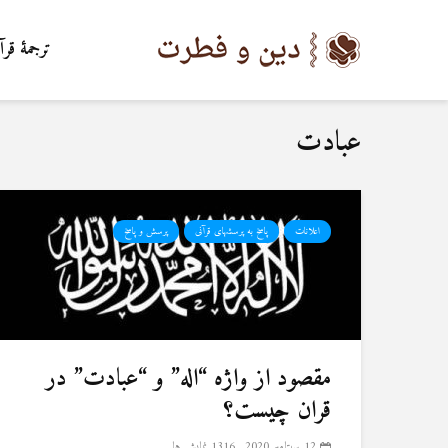
ترجمۀ قرآ
عبادت
اعلانات
پاسخ به پرسشهای قرآنی
پرسش و پاسخ
مقصود از واژه “اله” و “عبادت” در
قران چیست؟
12 سپتامبر 2020
1316 نمایش ها