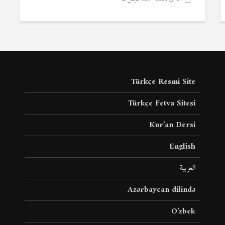
Türkçe Resmi Site
Türkçe Fetva Sitesi
Kur’an Dersi
English
العربية
Azərbaycan dilində
O’zbek