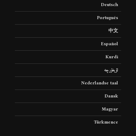
Deutsch
Português
中文
Español
Kurdî
ئۇيغۇرچە
Nederlandse taal
Dansk
Magyar
Türkmence