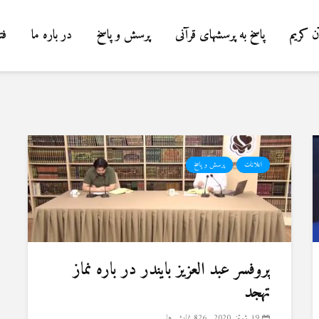
ن کریم
پاسخ به پرسشهای قرآنی
پرسش و پاسخ
در باره ما
فت
اعلانات
پرسش و پاسخ
پروفسر عبد العزیز بایندر در باره نماز
تهجد
19 ژوئن 2020
826 نمایش ها