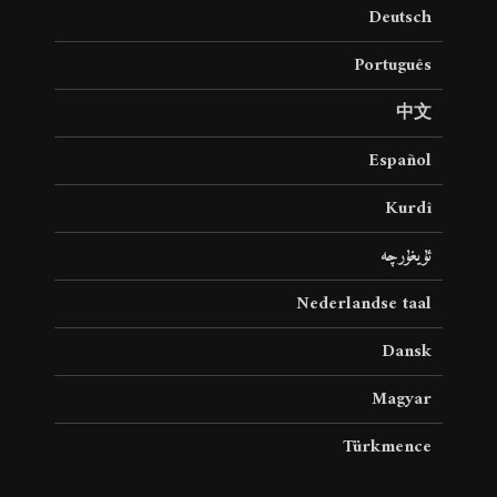
Deutsch
Português
中文
Español
Kurdî
ئۇيغۇرچە
Nederlandse taal
Dansk
Magyar
Türkmence