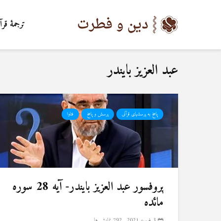
ترجمۀ قرآ
عبد العزیز بایندر
پاسخ به پرسشهای قرآنی
پرسش و پاسخ
فتاوا
پروفسور عبد العزیز بایندر- آیه 28 سوره
مائده
3 فوریه 2021
792 نمایش ها