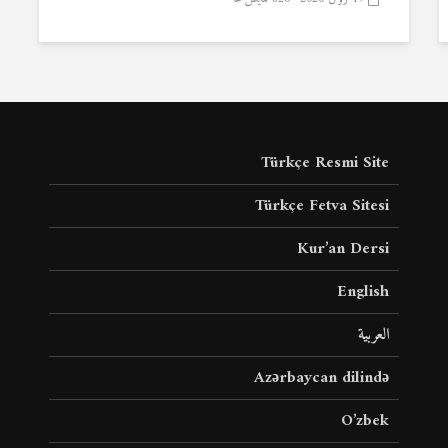
Türkçe Resmi Site
Türkçe Fetva Sitesi
Kur’an Dersi
English
العربية
Azərbaycan dilində
O’zbek