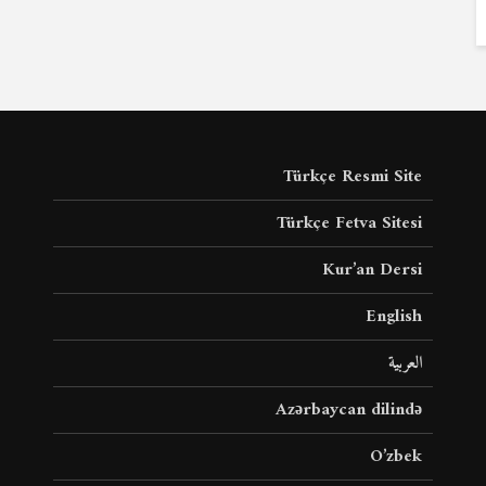
Türkçe Resmi Site
Türkçe Fetva Sitesi
Kur’an Dersi
English
العربية
Azərbaycan dilində
O’zbek