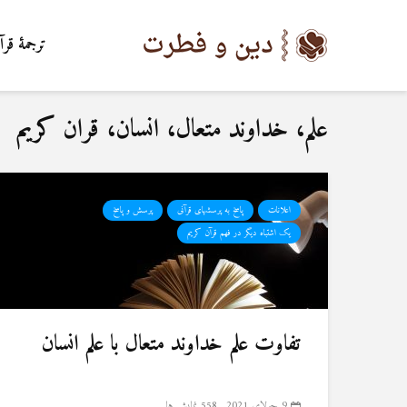
ترجمۀ قرآ
علم، خداوند متعال، انسان، قران کریم
اعلانات
پاسخ به پرسشهای قرآنی
پرسش و پاسخ
یک اشتباه دیگر در فهم قرآن کریم
تفاوت علم خداوند متعال با علم انسان
9 جولای 2021
558 نمایش ها