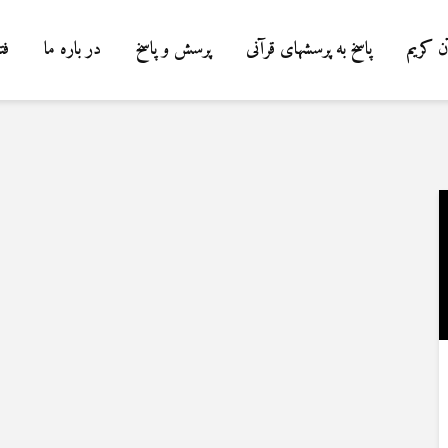
ن کریم
پاسخ به پرسشهای قرآنی
پرسش و پاسخ
در باره ما
فت