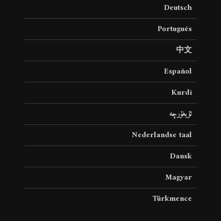
Deutsch
Português
中文
Español
Kurdî
ئۇيغۇرچە
Nederlandse taal
Dansk
Magyar
Türkmence