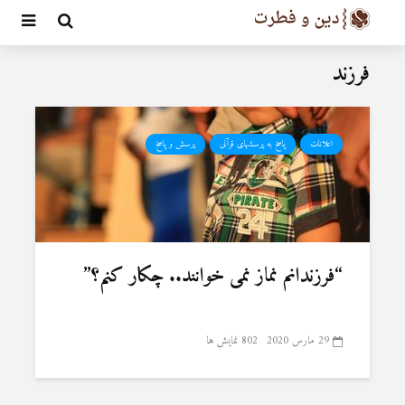
فرزند
اعلانات
پاسخ به پرسشهای قرآنی
پرسش و پاسخ
“فرزندانم نماز نمی خوانند.. چکار کنم؟”
29 مارس 2020
802 نمایش ها