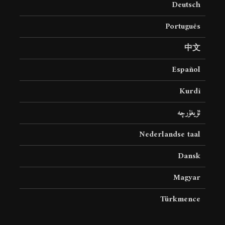
Deutsch
19 جولای 2026
36 نمایش ها
Português
中文
Español
Kurdî
ئۇيغۇرچە
Nederlandse taal
Dansk
Magyar
Türkmence