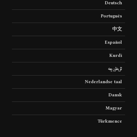
Deutsch
8 جولای 2026
24 نمایش ها
Português
中文
Español
Kurdî
ئۇيغۇرچە
Nederlandse taal
Dansk
Magyar
Türkmence