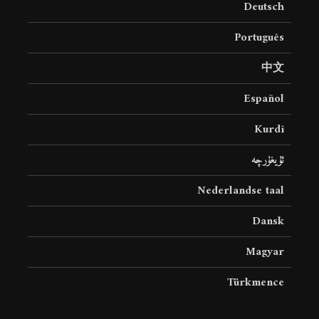
Deutsch
19 جولای 2026
36 نمایش ها
Português
中文
Español
Kurdî
ئۇيغۇرچە
Nederlandse taal
Dansk
Magyar
Türkmence