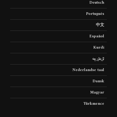
Deutsch
19 جولای 2026
36 نمایش ها
Português
中文
Español
Kurdî
ئۇيغۇرچە
Nederlandse taal
Dansk
Magyar
Türkmence