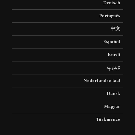
Deutsch
19 جولای 2026
36 نمایش ها
Português
中文
Español
Kurdî
ئۇيغۇرچە
Nederlandse taal
Dansk
Magyar
Türkmence