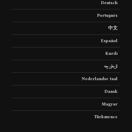
Deutsch
19 جولای 2026
36 نمایش ها
Português
中文
Español
Kurdî
ئۇيغۇرچە
Nederlandse taal
Dansk
Magyar
Türkmence