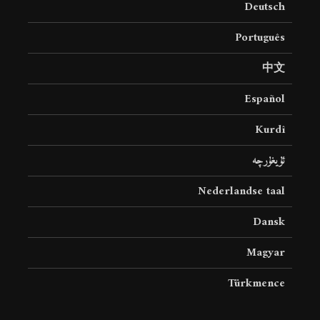
Deutsch
18 نمایش ها
22 نمایش ها
Português
中文
Español
Kurdî
ئۇيغۇرچە
Nederlandse taal
Dansk
Magyar
Türkmence