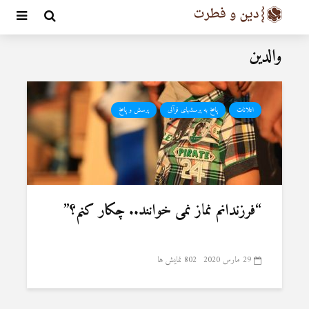
والدین
اعلانات
پاسخ به پرسشهای قرآنی
پرسش و پاسخ
“فرزندانم نماز نمی خوانند.. چکار کنم؟”
29 مارس 2020
802 نمایش ها