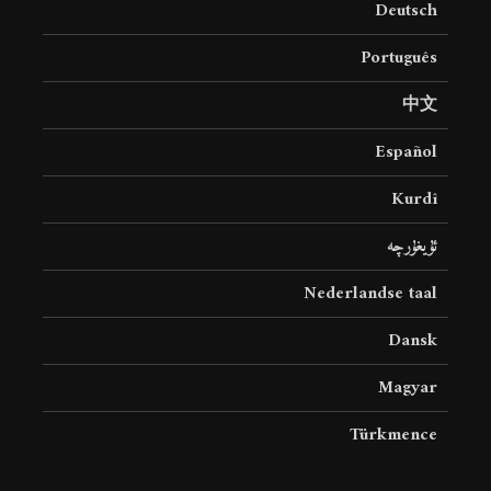
Deutsch
18 نمایش ها
22 نمایش ها
Português
中文
Español
Kurdî
ئۇيغۇرچە
Nederlandse taal
Dansk
Magyar
Türkmence