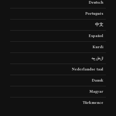
Deutsch
18 نمایش ها
22 نمایش ها
Português
中文
Español
Kurdî
ئۇيغۇرچە
Nederlandse taal
Dansk
Magyar
Türkmence