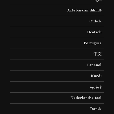
Azərbaycan dilində
O’zbek
Deutsch
Português
中文
Español
Kurdî
ئۇيغۇرچە
Nederlandse taal
Dansk