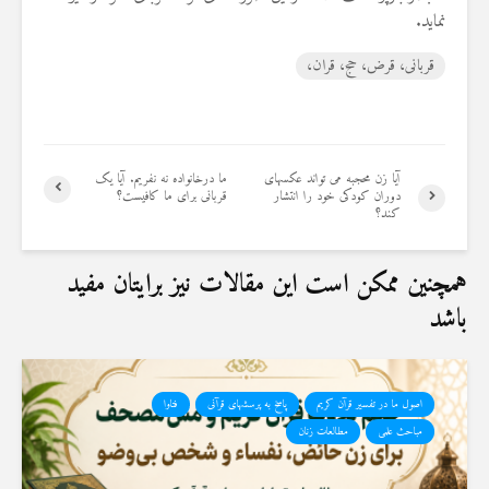
19 جولای 2026
نماید.
36 نمایش ها
قربانی، قرض، حج، قران،
آیا زن محجبه می تواند عکسهای
ما درخانواده نه نفریم. آیا یک
دوران کودکی خود را انتشار
قربانی برای ما کافیست؟
کند؟
همچنین ممکن است این مقالات نیز برایتان مفید
باشد
اصول ما در تفسیر قرآن کریم
پاسخ به پرسشهای قرآنی
فتاوا
مباحث علمی
مطالعات زنان