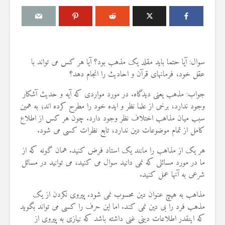
سوال: آیا حتما باید مقلد یک مذهب بود؟ آیا هر کس می تواند با
درباره سنگ زدن به
مقصود از «کت
عقل خود، فرمانهای قرآن و احادیث را انجام دهد؟
شیطان و دویدن مردان
در آیه ۷۸ سوره واقعه
میان صفا و مروه
17 جولای 2026
جواب: مذهب یعنی دیدگاه. در مورد مواردی که آیه و حدیث آشکار
20 جولای 2026
18 نمایش ها
وجود ندارد، برخی از علما نظر و ایده خود را مطرح کرده اند؛ به همین
27 نمایش ها
سبب میان مذاهب اختلاف نظر وجود دارد. چون هر کس از اطلاع
آیا سوراخ کر
شوهرم به سراغ زن دیگری
کامل از تمام موضوعات دین ندارد، تابع نظرات کسی می شود.
کشتن آن نوجو
رفته، اما مرا طلاق
دیوار، ارتباطی 
نمی‌دهد. چه باید کرد؟
هر یک از مذاهب را مانند یک استاد فرض کنید. همان گونه که از
آینده داشت؟
19 جولای 2026
8 جولای 2026
ما در مورد مسائلی که نمی دانید سوال می کنید، می توانید در مسائل
22 نمایش ها
24 نمایش ها
شرعی به آنها عمل کنید.
آیا اگر مسلمانی فردی
منظور از «وَف
مذاهب به هیچ عنوان دین محسوب نمی شود. پیروی نکردن از یک
غیرمسلمان را بکشد، حکم
ساختن یا درخ
مذهب فرد را بی دین نمی کند. اما این حرف را کسی می تواند بگوید
قصاص درباره او اجرا
4 جولای 2026
که اینقدر اطلاعات دینی غنی داشته باشد که نیازی به پیروی از
می‌شود؟
15 نمایش ها