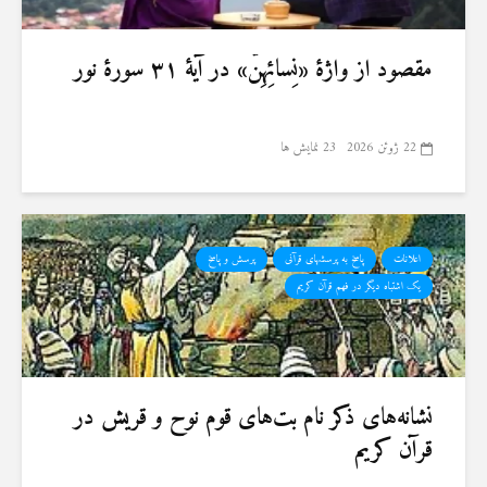
مقصود از واژهٔ «نِسائِهِنَّ» در آیهٔ ۳۱ سورهٔ نور
22 ژوئن 2026
23 نمایش ها
اعلانات
پاسخ به پرسشهای قرآنی
پرسش و پاسخ
یک اشتباه دیگر در فهم قرآن کریم
نشانه‌های ذکر نام بت‌های قوم نوح و قریش در
قرآن کریم