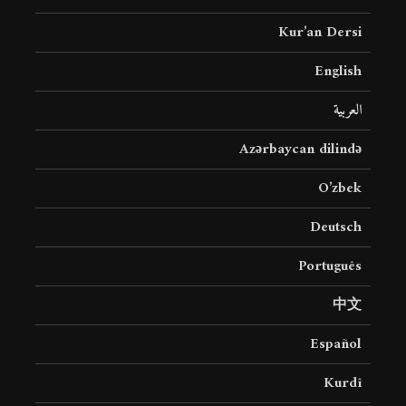
Kur’an Dersi
English
العربية
Azərbaycan dilində
O’zbek
Deutsch
Português
中文
Español
Kurdî