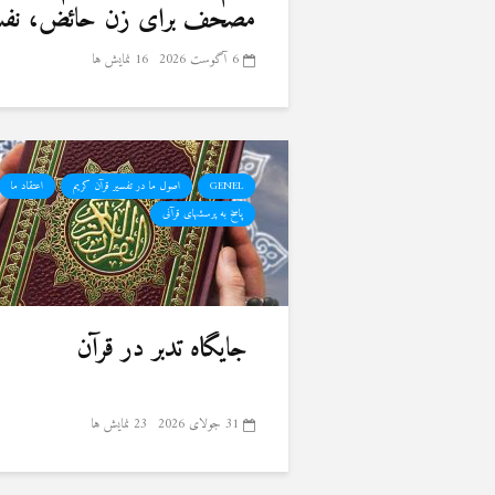
مصحف برای زن حائض، نفسا
6 آگوست 2026
16 نمایش ها
GENEL
اصول ما در تفسیر قرآن کریم
اعتقاد ما
پاسخ به پرسشهای قرآنی
جایگاه تدبر در قرآن
31 جولای 2026
23 نمایش ها