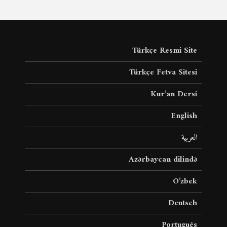
Türkçe Resmi Site
Türkçe Fetva Sitesi
Kur’an Dersi
English
العربية
Azərbaycan dilində
O’zbek
Deutsch
Português