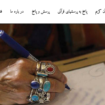
ن کریم
پاسخ به پرسشهای قرآنی
پرسش و پاسخ
در باره ما
فت
درباره سنگ زدن به
شیطان و دویدن مردان
میان صفا و مروه
20 جولای 2026