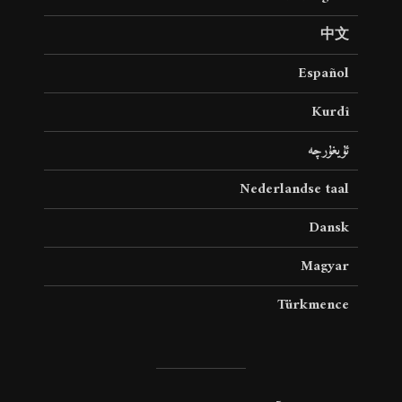
中文
Español
Kurdî
ئۇيغۇرچە
Nederlandse taal
Dansk
Magyar
Türkmence