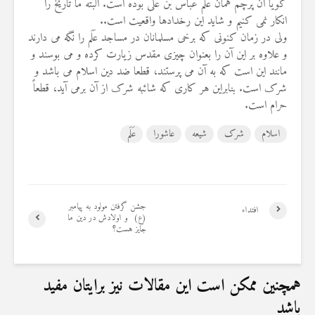
گویا آن پرچم همان عَلَم عباس بن علی بوده است. البته ما تاریخ را
19 جولای 2026
انکار نمی کنیم و شاید این رخدادها واقعیت است..
36 نمایش ها
ولی در زمان کنونی که برخی مسلمانان در مساجد عَلَم را نگه می دارند
و علاوه بر این آن را بعنوان چیزی مقدس زیارت کرده و می بوسند و
مانند این است که به آن می پرستند، قطعا ضد دین اسلام می باشد و
شرک است. بنابراین هر کاری که شائبه شرک از آن برمی آید، قطعاً
حرام است.
اسلام
شرک
شیعه
عاشورا
عَلَم
جشن گرفتن مولود به پیامبر
افتداء
(ع) و اولادش در دین ما
جایز هست؟
همچنین ممکن است این مقالات نیز برایتان مفید
باشد