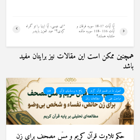
آیا آیات 17-18 سوره فرقان و
“ای عیسی، آیا اینها را تو گمراه
آیات 116 -118 سوره مائده
کردی؟” عبد العزیز بایندر
متشابه هستند؟
همچنین ممکن است این مقالات نیز برایتان مفید
باشد
اصول ما در تفسیر قرآن کریم
پاسخ به پرسشهای قرآنی
فتاوا
مباحث علمی
مطالعات زنان
حكم تلاوت قرآن كريم و مسّ مصحف برای زن