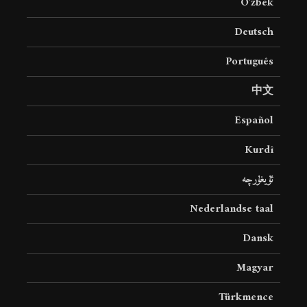
O’zbek
Deutsch
Português
中文
Español
Kurdî
ئۇيغۇرچە
Nederlandse taal
Dansk
Magyar
Türkmence