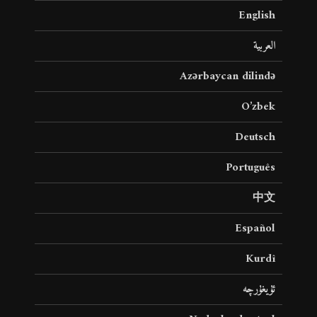
English
العربية
Azərbaycan dilində
O’zbek
Deutsch
Português
中文
Español
Kurdî
ئۇيغۇرچە