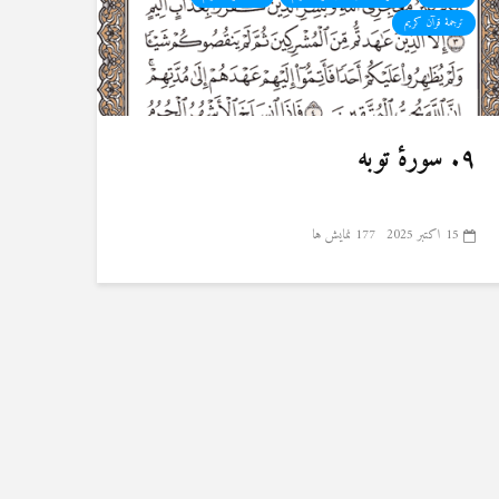
ترجمۀ قرآن کریم
۹. سورهٔ توبه
15 اکتبر 2025
177 نمایش ها