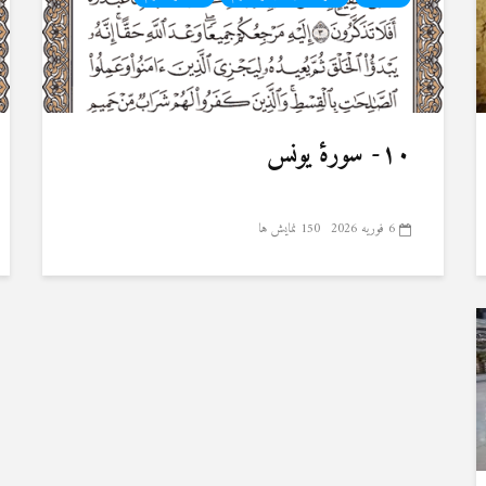
۱۰- سورهٔ یونس
6 فوریه 2026
150 نمایش ها