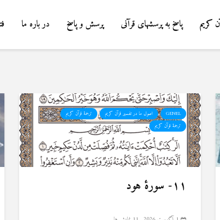
ن کریم
پاسخ به پرسشهای قرآنی
پرسش و پاسخ
در باره ما
فت
GENEL
اصول ما در تفسیر قرآن کریم
ترجمهٔ قرآن کریم
ترجمۀ قرآن کریم
۱۱- سورهٔ هود
1 آگوست 2026
11 نمایش ها