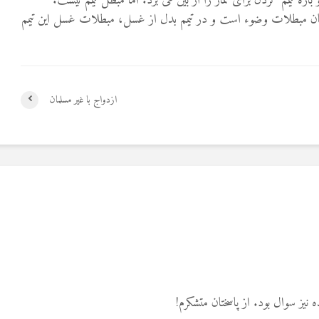
تیمم کردن برای نماز را از بین می برد. اما مبطل تیمم نیست.
ان مبطلات وضوء است و در تیمم بدل از غسل، مبطلات غسل این تیمم
ازدواج با غیر مسلمان
 نیز سوال بود. از پاسختان متشکرم!