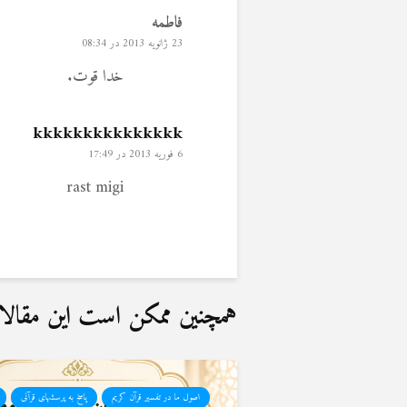
فاطمه
23 ژانویه 2013 در 08:34
خدا قوت.
kkkkkkkkkkkkkkk
6 فوریه 2013 در 17:49
rast migi
همچنین ممکن است این مقالات 
اصول ما در تفسیر قرآن کریم
پاسخ به پرسشهای قرآنی