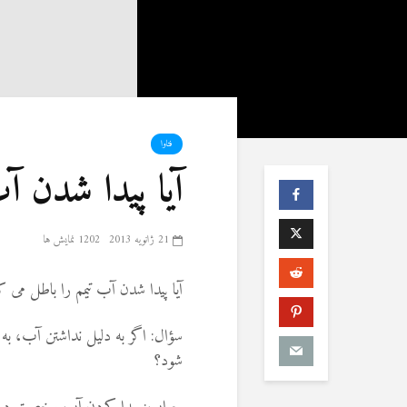
فتاوا
آیا پیدا شدن آ
21 ژانویه 2013
1202 نمایش ها
آیا پیدا شدن آب تیمم را باطل می ک
سؤال: اگر به دلیل نداشتن آب، به
شود؟