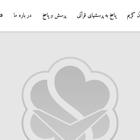
ن کریم
پاسخ به پرسشهای قرآنی
پرسش و پاسخ
در باره ما
فت
درباره سنگ زدن به
شیطان و دویدن مردان
میان صفا و مروه
20 جولای 2026