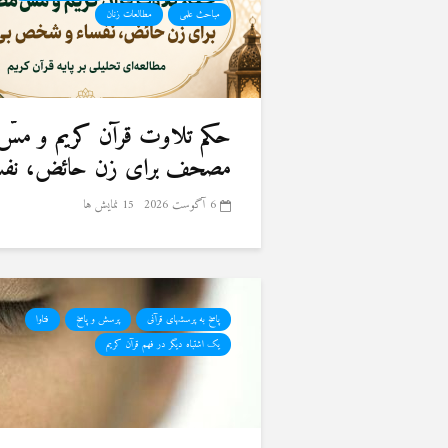
مباحث علمی
مطالعات زنان
حكم تلاوت قرآن كريم و مسّ
مصحف برای زن حائض، نفسا
6 آگوست 2026
15 نمایش ها
پاسخ به پرسشهای قرآنی
پرسش و پاسخ
فتاوا
یک اشتباه دیگر در فهم قرآن کریم