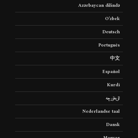
Azərbaycan dilində
O’zbek
Deutsch
Português
中文
Español
Kurdî
ئۇيغۇرچە
Nederlandse taal
Dansk