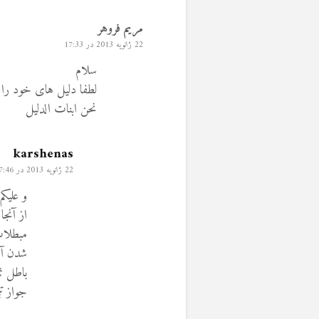
مریم فروهر
22 ژانویه 2013 در 17:33
سلام
لطفا دلیل های خود را 
نحن ابنات الدلیل
karshenas
22 ژانویه 2013 در 17:46
و علیکم
از آنج
مبطلات
شدن آب
باطل ن
جواز تی