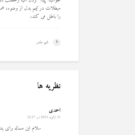
جواب: پیدا کردن آب رخصت دو باره 
مبطلات در تیمم بدل از وضوء، هم
را باطل می کند.
شیر مادر
نظریه ها
احمدی
21 ژانویه 2013 در 22:27
سلام این مساله برای بنده