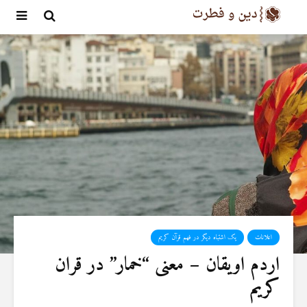
اعلانات
یک اشتباه دیگر در فهم قرآن کریم
اردم اویقان – معنی “خمار” در قران
کریم