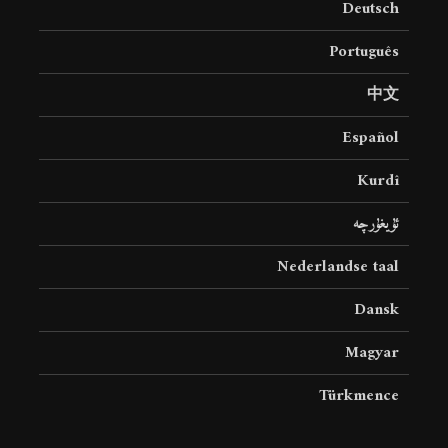
Deutsch
Português
中文
Español
Kurdî
ئۇيغۇرچە
Nederlandse taal
Dansk
Magyar
Türkmence