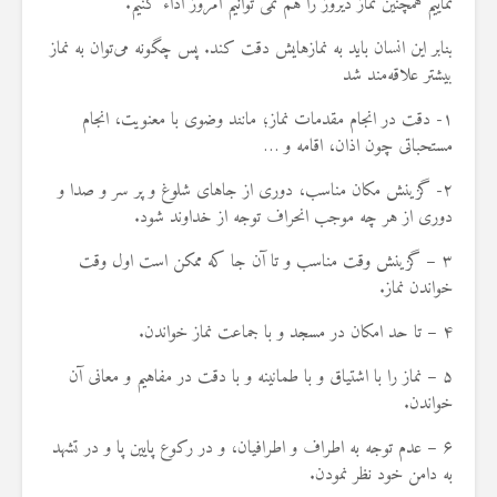
نماییم همچنین نماز دیروز را هم نمی توانیم امروز اداء کنیم.
8 جولای 2026
24 نمایش ها
بنابر این انسان باید به نمازهایش دقت کند. پس
چگونه می‌توان به نماز
بیشتر علاقه‌مند شد
۱-
دقت در انجام مقدمات نماز؛ مانند وضوی با معنویت، انجام
مستحباتی چون اذان، اقامه و
…
۲-
گزینش مکان مناسب، دوری از جاهای شلوغ و پر سر و صدا و
دوری از هر چه موجب انحراف توجه از خداوند شود
.
۳ –
گزینش وقت مناسب و تا آن جا که ممکن است اول وقت
خواندن نماز
.
۴ –
تا حد امکان در مسجد و با جماعت نماز خواندن
.
۵ –
نماز را با اشتیاق و با طمانینه و با دقت در مفاهیم و معانی آن
خواندن
.
۶ –
عدم توجه به اطراف و اطرافیان، و در رکوع پایین پا و در تشهد
به دامن خود نظر نمودن
.