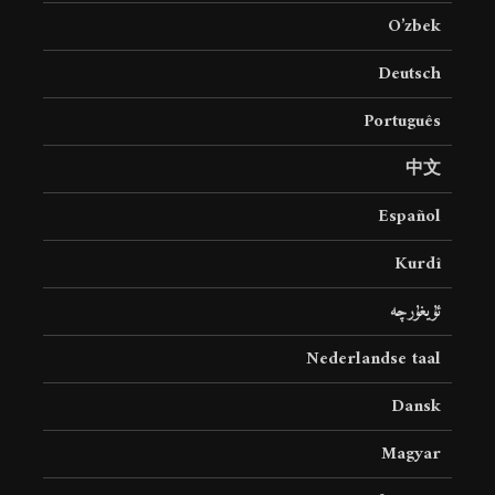
O’zbek
Deutsch
Português
中文
Español
Kurdî
ئۇيغۇرچە
Nederlandse taal
Dansk
Magyar