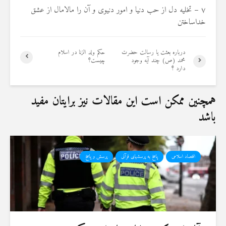
۷ –
تخلیه دل از حب دنیا و امور دنیوی و آن را مالامال از عشق
خداساختن
درباره بعثت یا رسالت حضرت
حکم ولد الزنا در اسلام
محمد (ص) چند آیه وجود
چیست؟
دارد ؟
همچنین ممکن است این مقالات نیز برایتان مفید
باشد
اقتصاد اسلامی
پاسخ به پرسشهای قرآنی
پرسش و پاسخ