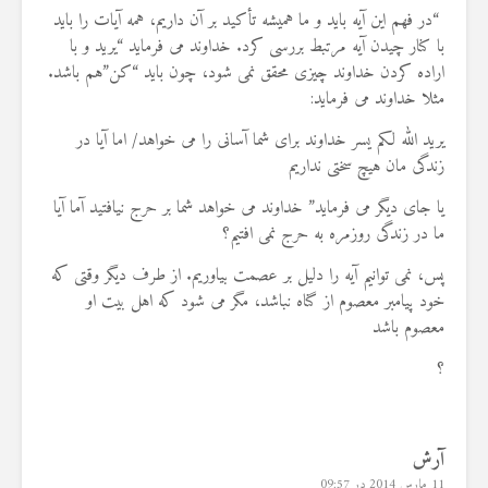
“در فهم این آیه باید و ما همیشه تأکید بر آن داریم، همه آیات را باید
با کنار چیدن آیه مرتبط بررسی کرد. خداوند می فرماید “یرید و با
اراده کردن خداوند چیزی محقق نمی شود، چون باید “کن”هم باشد.
مثلا خداوند می فرماید:
یرید الله لکم یسر خداوند برای شما آسانی را می خواهد/ اما آیا در
زندگی مان هیچ سختی نداریم
یا جای دیگر می فرماید” خداوند می خواهد شما بر حرج نیافتید آما آیا
ما در زندگی روزمره به حرج نمی افتیم؟
پس، نمی توانیم آیه را دلیل بر عصمت بیاوریم. از طرف دیگر وقتی که
خود پیامبر معصوم از گناه نباشد، مگر می شود که اهل بیت او
معصوم باشد
؟
آرش
11 مارس 2014 در 09:57