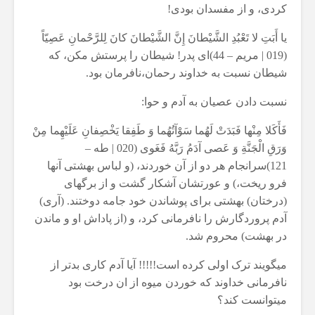
كردى، و از مفسدان بودى!
يا أَبَتِ لا تَعْبُدِ الشَّيْطانَ إِنَّ الشَّيْطانَ كانَ لِلرَّحْمانِ عَصِيّاً
(019 | مريم – 44)اى پدر! شيطان را پرستش مكن، كه
شيطان نسبت به خداوند رحمان،نافرمان بود.
نسبت دادن عصیان به آدم و حوا:
فَأَكَلا مِنْها فَبَدَتْ لَهُما سَوْآتُهُما وَ طَفِقا يَخْصِفانِ عَلَيْهِما مِنْ
وَرَقِ الْجَنَّةِ وَ عَصى آدَمُ رَبَّهُ فَغَوى (020 | طه –
121)سرانجام هر دو از آن خوردند، (و لباس بهشتى آنها
فرو ريخت،) و عورتشان آشكار گشت و از برگهاى
(درختان) بهشتى براى پوشاندن خود جامه دوختند. (آرى)
آدم پروردگارش را نافرمانى كرد، و (از پاداش او و ماندن
در بهشت) محروم شد.
میگویند ترک اولی کرده است!!!!! آیا آدم کاری بدتر از
نافرمانی خداوند که خوردن میوه از ان درخت بود
میتوانست کند؟