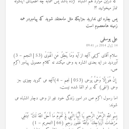
که دراین موارد هم اشتباه کرده باشد پس شمابه چه اطمینانی اینگونه
نماز میخوانید ؟!
پس چاره ای ندارید جزاینکه مثل مامعتقد شوید که پیامبردر همه
زمینه هامعصوم است
علی یوسفی
14 ژوئن 2014 در 09:41
سلام آقای کریمی آنچه از آیه وَمَا يَنْطِقُ عَنِ الْهَوَىٰ (53 | النجم – 3)
آوردید در ایه بعدی اشاره به وحی میکند نه کلام معمولی پیامبر اکرم
ص.
إِنْ هُوَ إِلّا وَحْىٌ يُوحى (053 | نجم – 4)آنچه مى گويد چيزى جز
وحى (الهى) كه بر او القا شده نيست.
اما رسول اکرم ص در امور زندگی خود غیر از وحی دچار اشتباه می
شوند:
بِسْمِ اللَّهِ الرَّحْمَٰنِ الرَّحِيمِ يَا أَيُّهَا النَّبِيُّ لِمَ تُحَرِّمُ مَا أَحَلَّ اللَّهُ لَكَ ۖ تَبْتَغِي
مَرْضَاتَ أَزْوَاجِكَ ۚ وَاللَّهُ غَفُورٌ رَحِيمٌ (66 | التحريم – 1)