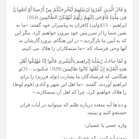
وَ قَالَ الَّذِينَ كَفَرُوا لِرُسُلِهِمْ لَنُخْرِجَنَّكُمْ مِنْ أَرْضِنَا أَوْ لَتَعُودُنَّ
فِي مِلَّتِنَا فَأَوْحَى إِلَيْهِمْ رَبُّهُمْ لَنُهْلِكَنَّ الظَّالِمِينَ (014 |
ابراهيم – 13)(ولى) كافران به پيامبران خود گفتند: «ما به
يقين شما را از سرزمين خود بيرون خواهيم كرد، مگر اين
كه به آيين ما بازگرديد.» در اين هنگام، پروردگارشان به
آنها وحى فرستاد كه: «ما ستمكاران را هلاك مى كنيم.
وَ لَمّا جاءَتْ رُسُلُنا إِبْراهِيمَ بِالْبُشْرى قالُوا إِنّا مُهْلِكُوا أَهْلِ
هذِهِ الْقَرْيَةِ إِنَّ أَهْلَها كانُوا ظالِمِينَ (029 | عنكبوت – 31)و
هنگامى كه فرستادگان ما بشارت (تولد فرزند) را براى
ابراهيم آوردند، گفتند: «ما اهل اين شهر و آبادى (قوم لوط)
را هلاك خواهيم كرد، چرا كه اهل آن ستمكارند.»
و ده ها آیه متعدد درباره ظلم که میتوانید در آیات قران
جستجو کنید و ببینید.
واژه عصی یا عصیان:
نمونه آیه کسی که عصیان بورزد: