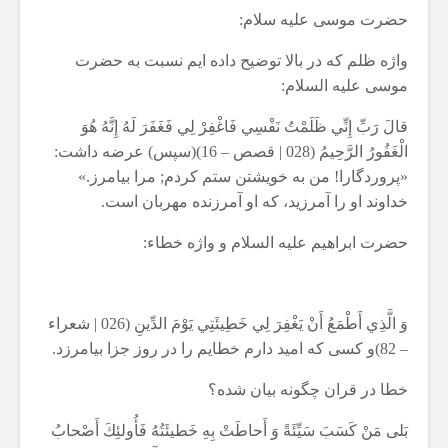
حضرت موسی علیه سلام:
واژه ظلم که در بالا توضیح داده ایم نسبت به حضرت
موسی علیه السلام:
قالَ رَبِّ إِنِّي ظَلَمْتُ نَفْسِي فَاغْفِرْ لِي فَغَفَرَ لَهُ إِنَّهُ هُوَ
الْغَفُورُ الرَّحِيمُ (028 | قصص – 16)(سپس) عرضه داشت:
«پروردگارا! من به خويشتن ستم كردم; مرا بيامرز.»
خداوند او را آمرزيد، كه او آمرزنده مهربان است.
حضرت ابراهیم علیه السلام و واژه خطاء:
وَ الَّذِي أَطْمَعُ أَنْ يَغْفِرَ لِي خَطِيئَتِي يَوْمَ الدِّينِ (026 | شعراء
– 82)و كسى كه اميد دارم خطايم را در روز جزا بيامرزد.
خطا در قران چگونه بیان شده؟
بَلى مَنْ كَسَبَ سَيِّئَةً وَ أَحاطَتْ بِهِ خَطيئَتُهُ فَأُولئِكَ أَصْحابُ