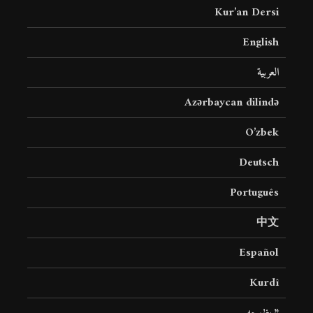
Kur’an Dersi
English
العربية
Azərbaycan dilində
O’zbek
Deutsch
Português
中文
Español
Kurdî