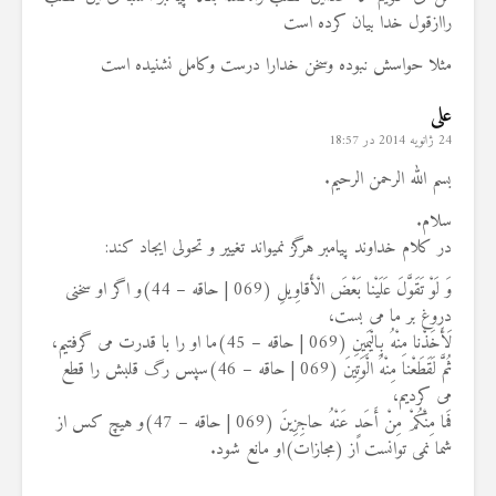
راازقول خدا بیان کرده است
مثلا حواسش نبوده وسخن خدارا درست وکامل نشنیده است
علی
24 ژانویه 2014 در 18:57
بسم الله الرحمن الرحیم.
سلام.
در کلام خداوند پیامبر هرگز نمیواند تغییر و تحولی ایجاد کند:
وَ لَوْ تَقَوَّلَ عَلَيْنا بَعْضَ الْأَقاوِيلِ (069 | حاقه – 44)و اگر او سخنى
دروغ بر ما مى بست،
لَأَخَذْنا مِنْهُ بِالْيَمِينِ (069 | حاقه – 45)ما او را با قدرت مى گرفتيم،
ثُمَّ لَقَطَعْنا مِنْهُ الْوَتِينَ (069 | حاقه – 46)سپس رگ قلبش را قطع
مى كرديم،
فَما مِنْكُمْ مِنْ أَحَدٍ عَنْهُ حاجِزِينَ (069 | حاقه – 47)و هيچ كس از
شما نمى توانست از (مجازات)او مانع شود.