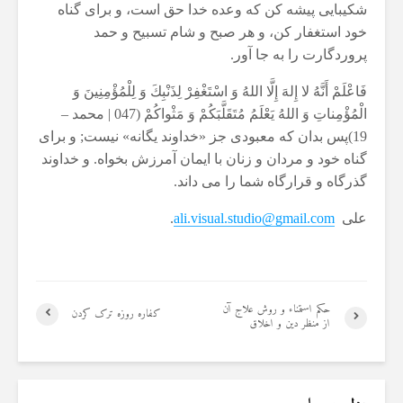
شكيبايى پيشه كن كه وعده خدا حق است، و براى گناه
خود استغفار كن، و هر صبح و شام تسبيح و حمد
پروردگارت را به جا آور.
فَاعْلَمْ أَنَّهُ لا إِلهَ إِلَّا اللهُ وَ اسْتَغْفِرْ لِذَنْبِكَ وَ لِلْمُؤْمِنِينَ وَ
الْمُؤْمِناتِ وَ اللهُ يَعْلَمُ مُتَقَلَّبَكُمْ وَ مَثْواكُمْ (047 | محمد –
19)پس بدان كه معبودى جز «خداوند يگانه» نيست; و براى
گناه خود و مردان و زنان با ايمان آمرزش بخواه. و خداوند
گذرگاه و قرارگاه شما را مى داند.
علی
ali.visual.studio@gmail.com
.
حكم استمناء و روش علاج آن
کفاره روزه ترک کردن
از منظر دین و اخلاق