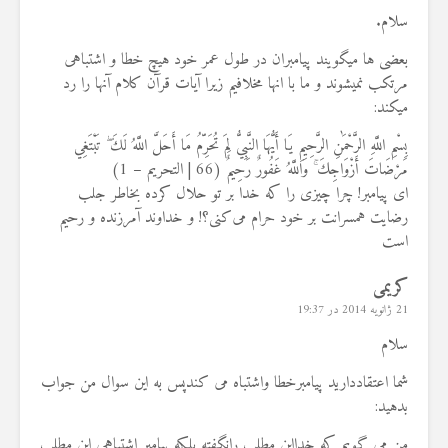
سلام.
بعضی ها میگویند پیامبران در طول عمر خود هیچ خطا و اشتباهی
مرتکب نمیشوند و ما با انها مخلافیم زیرا آیات قرآن کلام آنها را رد
میکند:
بِسْمِ اللَّهِ الرَّحْمَٰنِ الرَّحِيمِ يَا أَيُّهَا النَّبِيُّ لِمَ تُحَرِّمُ مَا أَحَلَّ اللَّهُ لَكَ ۖ تَبْتَغِي
مَرْضَاتَ أَزْوَاجِكَ ۚ وَاللَّهُ غَفُورٌ رَحِيمٌ (66 | التحريم – 1)
ای پیامبر! چرا چیزی را که خدا بر تو حلال کرده بخاطر جلب
رضایت همسرانت بر خود حرام می‌کنی؟! و خداوند آمرزنده و رحیم
است
کریمی
21 ژانویه 2014 در 19:37
سلام
شما اعتقاددارید پیامبرخطا واشتباه می کندپس به این سوال من جواب
بدهید:
من می گویم که خدااین مطلب رانگفته بلکه پیامبر اشتباهی این مطلب