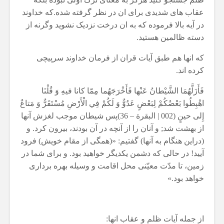
عقاب های شدیدی برای ان در نظر گرفته شده.که خداوند
در آیه بالا فرموده که به ان درخت نزدیک نشوید وگرنه از
دسته ظالمین هستید.
که انها هم طبق آیات قران از فرمان خداوند سرپیچی
کرده اند.
فَأَزَلَّهُمَا الشَّيْطانُ عَنْها فَأَخْرَجَهُما مِمّا كانا فيهِ وَ قُلْنَا
اهْبِطُوا بَعْضُكُمْ لِبَعْضٍ عَدُوٌّ وَ لَكُمْ فِي الْأَرْضِ مُسْتَقَرٌّ وَ مَتاعٌ
إِلى حينٍ (002 | البقرة – 36)پس شيطان موجب لغزش آنها
از بهشت شد; و آنان را از آنچه در آن بودند، بيرون كرد. و
(دراين هنگام به آنها) گفتيم: «(همگى از مقام خويش) فرود
آييد! در حالى كه دشمن يكديگر خواهيد بود. و براى شما در
زمين، تا مدّت معيّنى محل اقامت و وسيله بهره بردارى
خواهد بود.»
از جمله آیات ظلم و عقاب انها: