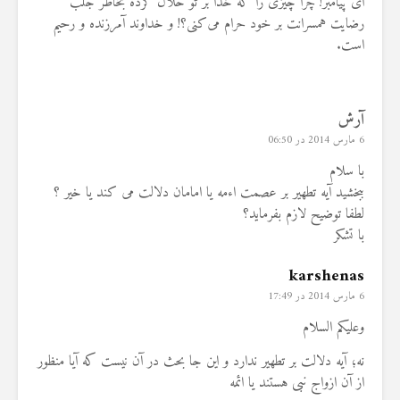
ای پیامبر! چرا چیزی را که خدا بر تو حلال کرده بخاطر جلب
رضایت همسرانت بر خود حرام می‌کنی؟! و خداوند آمرزنده و رحیم
است.
آرش
6 مارس 2014 در 06:50
با سلام
ببخشید آیه تطهیر بر عصمت اءمه یا امامان دلالت می کند یا خیر ؟
لطفا توضیح لازم بفرماید؟
با تشکر
karshenas
6 مارس 2014 در 17:49
وعلیکم السلام
نه؛ آیه دلالت بر تطهیر ندارد و این جا بحث در آن نیست که آیا منظور
از آن ازواج نبی هستند یا ائمه