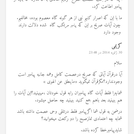
پیامبر اطاعت کرد.
ما با این که اصرار کنیم نبی از هر گونه گناه معصوم بوده، مخالفیم.
چون آیات صریح بر این که
مرتکب گناه شده دلالت دارند
پیامبر
وجود دارد
کریمی
30 ژانویه 2014 در 23:48
سلام
آیا درقرآن آیاتی که صریح درعصمت کامل وهمه جانبه پیامبر است
وجودندارد؟مگرقرآن نمیگوید «ماینطق عن الهوی »
شماچرا فقط آیات گناه پیامبران رابه قول خودتان ،میبینید؟این آیات را
هم ببینید بعد باهم جمع کنید ببینید چه حاصل میشود.
درضمن به قول شما اگرپیامبر فقط درتلقی وحی عصمت داشته باشد
شمابه چه اعتمادی نمازصبح را دو رکعت میخوانید؟
شایدپیامبرخطا کرده باشد.