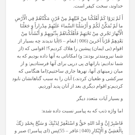
خداوند، سخت كيفر است.
أَ لَمْ يَرَوْا كَمْ أَهْلَكْنا مِنْ قَبْلِهِمْ مِنْ قَرْنٍ مَكَّنّاهُمْ فِي الْأَرْضِ
ما لَمْ نُمَكِّنْ لَكُمْ وَ أَرْسَلْنَا السَّماءَ عَلَيْهِمْ مِدْراراً وَ جَعَلْنَا
الْأَنْهارَ تَجْري مِنْ تَحْتِهِمْ فَأَهْلَكْناهُمْ بِذُنُوبِهِمْ وَ أَنْشَأْنا مِنْ
بَعْدِهِمْ قَرْناً آخَرينَ (006 | انعام – 6)آيا نديدند چه بسيار از
اقوام (بى ايمان) پيشين را هلاك كرديم؟! اقوامى كه (از
شما نيرومندتر بودند; و) امكاناتى به آنها داده بوديم كه به
شما نداديم; بارانهاى پى درپى براى آنها فرستاديم; و از
ميان زمينهاى آنها، نهرها جارى ساختيم;(اما هنگامى كه
سركشى و طغيان كردند،) آنان را به سبب گناهانشان نابود
كرديم;و اقوام ديگرى بعد از آنان پديد آورديم.
و بسیار آیات متعدد دیگر
اما واژه ذنب که به پیامبر نسبت داده شده:
فَاصْبِرْ إِنَّ وَعْدَ اللهِ حَقٌّ وَ اسْتَغْفِرْ لِذَنْبِكَ وَ سَبِّحْ بِحَمْدِ رَبِّكَ
بِالْعَشِيِّ وَ الْإِبْكارِ (040 | غافر – 55)پس (اى پيامبر!) صبر و