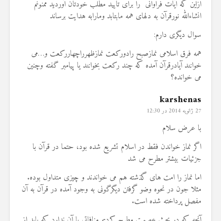
ازاین که آیات فراوانی را برای تایید مطلب خودتان آوردید ممنونم
انشاءالله نورقرآن به دلهای همه مابتابد ومارابه هدایت برساند
سوال دیگری دارم:
همه فرق اسلامی نمازصبح رادورکعت نمازظهرراچهاررکعت و…می
خوانند آیادرقرآن آمده که چند رکعت بخوانند یا پیامبر گفته وچنین
می خوانده؟
karshenas
27 ژانویه 2014 در 12:30
با عرض سلام
اگر نماز خواندن فقط در اسلام تشریع شده بود، حتما در قرآن با
جزئیات بیشتر مطرح می شد
اما نماز را امت های گذشته هم می خواندند و چیزی متداول بوده.
مثلا جون در نحوه وضو گرفتن دیگرگونی به وجود آمده در قرآن به آن
مفصل پرداخته شده است.
آنچه که در بحث عصمت مطرح کردیم منافاتی با آن ندارد که باید از