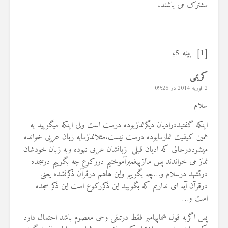
مشترک می باشند.
[1]
بینه 5؛
کریمی
2 فوریه 2014 در 09:26
سلام
اینکه گفتیددرادیان دیگرنمازبوده درست است ولی اینکه میگویید به
همین کیفیت نمازمابوده درست نیست.مثلانمازمابه زبان عربی خوانده
میشوددرحالی که ادیان قبلی زبانشان عربی نبوده وبه زبان خودشان
نماز می خواندند پس ماازپیغمبرآموختیم دررکوع چه بگوییم درسجده
درتشهد درسلام و…چه بگوییم واین هاهم درقرآن ذکرنشده یعنی
درقرآن آیه ای نداریم که بگویید این ذکررکوع است این ذکر سجده
است و…
پس اگربه قول شماپیامبر فقط درتلقی وحی معصوم باشد احتمال دارد