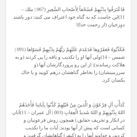
فَاعْتَرَفُوا بِذَنْبِهِمْ فَسُحْقاً لِأَصْحابِ السَّعِيرِ (067 | ملك –
11)اين جاست كه به گناه خود اعتراف مى كنند; دور باشند
دوزخيان (از رحمت خدا)!
فَكَذَّبُوهُ فَعَقَرُوها فَدَمْدَمَ عَلَيْهِمْ رَبُّهُمْ بِذَنْبِهِمْ فَسَوّاها (091 |
شمس – 14)ولى آنها او را تكذيب و ناقه را پى كردند (و به
هلاكت رساندند); از اين رو پروردگارشان آنها (و
سرزمينشان) را بخاطر گناهشان درهم كوبيد و با خاك
يكسان كرد.
كَدَأْبِ آلِ فِرْعَوْنَ وَ الَّذينَ مِنْ قَبْلِهِمْ كَذَّبُوا بِآياتِنا فَأَخَذَهُمُ
اللهُ بِذُنُوبِهِمْ وَ اللهُ شَديدُ الْعِقابِ (003 | آل عمران – 11)آنان
در انكار و تحريف حقايق،) همچون روش فرعونيان و
كسانى است كه پيش از آنها بودند; آيات ما را تكذيب
كردند، و خداوند آنها را به (كيفر) گناهانشان گرفت; و