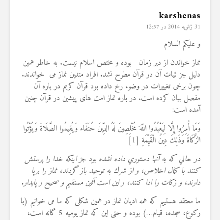
karshenas
31 ژانویه 2014 در 12:57
و علیکم السلام
نماز خواندن از دیر زمان بوده و مختص اسلام نیست. به خاطر همین
دلیل جز ئیات آن در قرآن مطرح نشد. افراد متدین نماز می خواندند.
چون برخی تغییرات در وضوء رخ داده بود قرآن کریم در باره آن
مفصل بیان کرده است. در باره نماز امت های پیشین در قرآن چنین
آمده است:
وَمَا أُمِرُوا إِلَّا لِيَعْبُدُوا اللَّهَ مُخْلِصِينَ لَهُ الدِّينَ حُنَفَاء وَيُقِيمُوا الصَّلَاةَ وَيُؤْتُوا
الزَّكَاةَ وَذَلِكَ دِينُ الْقَيِّمَةِ
[1]
در حالي كه به آنها دستوري داده نشده بود جز اينكه خدا را پرستش ‍
كنند با كمال اخلاص، و از شرك به توحيد باز گردند، نماز را برپا
دارند، و زكات را ادا كنند، و اين است آئين مستقيم و صحيح و پايدار.
ما معتقد هستییم که همه ادیان نماز در همین شکلی که ما می خوانیم (با
رکوع، سجده، قیام…) بوده و حتی این که نماز یومیه 5 گانه است،