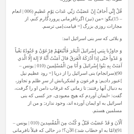
قُلْ إِنِّي أَخافُ إِنْ عَصَيْتُ رَبِّي عَذابَ يَوْمٍ عَظيمٍ (006 | انعام
– 15)بگو: «من (نيز) اگرنافرمانى پروردگارم كنم، از
مجازات روزى بزرگ [= قيامت]مى ترسم.
و بلائی که سر بنی اسرائیل امد:
وَ جاوَزْنا بِبَني إِسْرائيلَ الْبَحْرَ فَأَتْبَعَهُمْ فِرْعَوْنُ وَ جُنُودُهُ بَغْياً
وَ عَدْواً حَتّى إِذا أَدْرَكَهُ الْغَرَقُ قالَ آمَنْتُ أَنَّهُ لا إِلهَ إِلَّا الَّذي
آمَنَتْ بِهِ بَنُوا إِسْرائيلَ وَ أَنَا مِنَ الْمُسْلِمينَ (010 | يونس –
90)(سرانجام) بنى اسرائيل را از دريا [= رود عظيم نيل
]عبور داديم; و فرعون و لشكريانش از سرِ ظلم و تجاوز،
به دنبال آنها رفتند; تا زمانى كه غرقاب دامن او را گرفت،
گفت: «ايمان آوردم كه هيچ معبودى، جز كسى كه بنى
اسرائيل به او ايمان آورده اند، وجود ندارد; و من از
مسلمين هستم.
آلْآنَ وَ قَدْ عَصَيْتَ قَبْلُ وَ كُنْتَ مِنَ الْمُفْسِدينَ (010 | يونس –
91)(امّا به او خطاب شد:) الآن؟! در حالى كه قبلاً نافرمانى