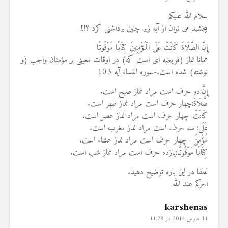
سلام الله علیکم
ببخشید می توان از آیه زیر چنین برداشتی کرد ؟!!!
إِنَّ الصَّلَاةَ كَانَتْ عَلَى الْمُؤْمِنِينَ كِتَابًا مَوْقُوتًا
همانا نماز (فریضه ای است که) در اوقات معینی بر مؤمنان واجب (و
نوشته) شده است.-سوره النساء آیه 103
إِنَّ:دو حرف است مراد نماز صبح است.
صَّلَاةَ:چهار حرف است مراد نماز ظهر است.
كَانَتْ: چهار حرف است مراد نماز عصر است.
عَلَى: سه حرف است مراد نماز مغرب است.
مُؤْمِنَ : چهار حرف است مراد نماز عشاء است.
كِتَابًا مَوْقُوتًا:یازده حرف است مراد نماز شب است.
لطفا در این باره توضیح دهید.
اجرکم عند الله
karshenas
11 مارس 2014 در 11:28