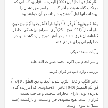
النّارِ هُمْ فيها خالِدُونَ (002 | البقرة – 81)آرى، كسانى كه
مرتكب گناه شوند، و آثار گناه، سراسر وجودشان را
بپوشاند، آنها اهل آتشند; و جاودانه در آن خواهند بود.
مِمّا خَطِيئاتِهِمْ أُغْرِقُوا فَأُدْخِلُوا ناراً فَلَمْ يَجِدُوا لَهُمْ مِنْ دُونِ
اللهِ أَنْصاراً (071 | نوح – 25)(آرى، سرانجام) همگى بخاطر
گناهانشان غرق شدند و در آتش دوزخ وارد گشتند، و جز
خدا ياورانى براى خود نيافتند.
و آیات متعدد دیگر.
و سر انجام نبی اکرم محمد صلوات الله علیه:
بررسی واژه ذنب در قران کریم:
غافِرِ الذَّنْبِ وَ قابِلِ التَّوْبِ شَدِيدِ الْعِقابِ ذِي الطَّوْلِ لا إِلهَ إِلّا
هُوَ إِلَيْهِ الْمَصِيرُ (040 | غافر – 3)خداوندى كه آمرزنده گناه،
پذيرنده توبه، داراى مجازات سخت، و صاحب نعمت
فراوان است; هيچ معبودى جز او نيست; و بازگشت (همه
شما) به سوى اوست.