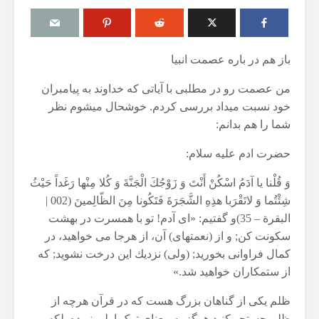
باز هم در باره عصمت انبیا
من عصمت رو در مطلبی با آیاتی که خداوند به پیامبران
مقصود از «کتاب مکنون»
حكم تلاوت قرآ
خود نسبت میداد بررسی کردم. خوشحال میشوم نظر
ن
در آیه ۷۸ سوره واقعه
مسّ مصحف ب
شما را هم بدانم:
حائض، نفساء
17 جولای 2026
بی‌وضو
18 نمایش ها
حضرت ادم علیه سلام:
6 آگوست 2026
آیا سوراخ کردن کشتی،
16 نمایش ها
یگری
کشتن آن نوجوان و ساختن
وَ قُلْنا يا آدَمُ اسْكُنْ أَنْتَ وَ زَوْجُكَ الْجَنَّةَ وَ كُلا مِنْها رَغَداً حَيْثُ
دیوار، ارتباطی با علم غیبِ
اذکار قران کری
شِئْتُما وَ لاتَقْرَبا هذِهِ الشَّجَرَةَ فَتَكُونا مِنَ الظّالِمينَ (002 |
؟
آینده داشت؟
4 آگوست 2026
البقرة – 35)و گفتيم: «اى آدم! تو با همسرت در بهشت
8 جولای 2026
9 نمایش ها
سكونت كن; و از (نعمتهاى) آن، از هرجا مى خواهيد، در
24 نمایش ها
اهمیت گواهی 
كمال فراوانى بخوريد; (ولى) نزديك اين درخت نشويد; كه
منظور از «وَفق» و حکم
اسلام
از ستمكاران خواهيد شد.»
حکم
ساختن یا درخواست آن
29 جولای 2026
ا
4 جولای 2026
19 نمایش ها
ظلم یکی از گناهان بزرگ هست که در قرآن هرچه از
15 نمایش ها
ظلم جستجو کنید هرگز به معنای ترک اولی نبوده بلکه