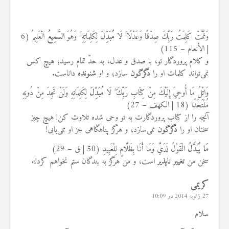
وَتَمَّتْ كَلِمَتُ رَبِّكَ صِدْقًا وَعَدْلًا ۚ لَا
مُبَدِّلَ
لِكَلِمَاتِهِ ۚ وَهُوَ
السَّمِيعُ
الْعَلِيمُ (6
| الأنعام – 115)
و کلام پروردگار تو، با صدق و عدل، به حدّ تمام رسید؛ هیچ کس
نمی‌تواند کلمات او را
دگرگون
سازد؛ و او
شنونده
داناست.
وَاتْلُ مَا أُوحِيَ إِلَيْكَ مِنْ كِتَابِ رَبِّكَ ۖ لَا
مُبَدِّلَ
لِكَلِمَاتِهِ وَلَنْ تَجِدَ مِنْ دُونِهِ
مُلْتَحَدًا (18 | الكهف – 27)
آنچه را از کتاب پروردگارت به تو وحی شده تلاوت کن! هیچ چیز
سخنان او را
دگرگون
نمی‌سازد؛ و هرگز پناهگاهی جز او نمی‌یابی!
مَا يُبَدَّلُ
الْقَوْلُ لَدَيَّ وَمَا أَنَا بِظَلَّامٍ لِلْعَبِيدِ (50 | ق – 29)
سخن من
تغییر ناپذیر
است، و من هرگز به بندگان ستم نخواهم کرد!»
کریمی
27 ژانویه 2014 در 10:09
سلام