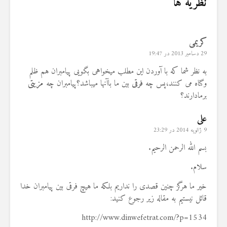
نظریه ها
کریمی
29 دسامبر 2013 در 19:47
به نظر شما که با آوردن این مطلب میخواهی بگویی پیامبران هم ظلم
وگناه می کنند،پس چه
فرقی
بین ما باآنها میباشد؟پیامبران چه
مزیتی
برمادارند؟
علی
9 ژانویه 2014 در 23:29
بسم الله الرحمن الرحیم.
سلام.
خیر ما هرگز چنین قصدی را نداریم بلکه ما هیچ فرقی بین پیامبران خدا
قائل نیستیم به مقاله زیر رجوع کنید:
http://www.dinwefetrat.com/?p=1534