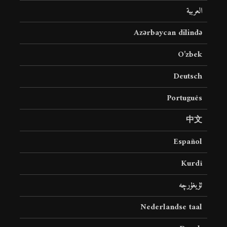
العربية
Azərbaycan dilində
O’zbek
Deutsch
Português
中文
Español
Kurdî
ئۇيغۇرچە
Nederlandse taal