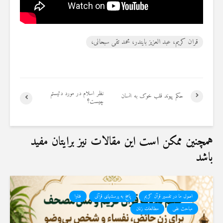
19 جولای 2026
36 نمایش ها
قران کریم، عبد العزیز بایندر، محمد تقی سبحانی،
نظر اسلام در مورد دئیستم
حکم پیوند قلب خوک به انسان
چیست؟
همچنین ممکن است این مقالات نیز برایتان مفید
باشد
اصول ما در تفسیر قرآن کریم
پاسخ به پرسشهای قرآنی
فتاوا
مباحث علمی
مطالعات زنان