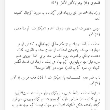
فاستوى (6) وهو بالأفق الأعلى (53:
و زمانیکه محمد در افق رويداد قرار گرفت ؛ به درون کرمچاله کشیده
شد
:
سپس «بصورت شيب دار» نزديك آمد و نزديكتر شد ثم دنا فتدلى
(8) نجم
استفاده از لفظ نزديك و نزديكترحاكي ازجابجائي و كشش از هر
دوطرف ميباشد وهمچنين استفاده از صفت «شديد القوى» نشان
دهنده، توانائي و قدرت روح مقدس خدا براي اعمال نيروی عظيم
مورد نياز جهت پايداري كرم چاله مي باشد تا اينكه اين فاصله آنقدر
كوتاه مي شود كه به اندازه طول دو كمان ميرسد!؟
تا به قدر «دو كـمـــــــان» يا نزديكتر شد * فكان قاب قوسين أو أدنى
(9)نجم
در اینجا استفاده ازلفظ شيب دار وكمان بسيار هوشمندانه است!؟ زيرا
براي نشان دادن مقياس طول كه بصورت دو كمان روبروي هم قرار
گرفته باشند. شكل شماتيك اتصال دو جهان توسط كرم چاله ها را به