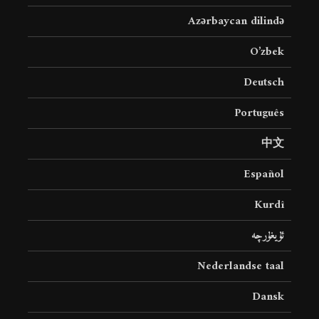
Azərbaycan dilində
O’zbek
Deutsch
Português
中文
Español
Kurdî
ئۇيغۇرچە
Nederlandse taal
Dansk