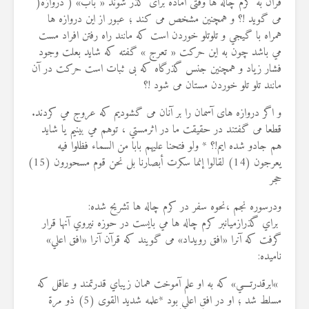
قرآن به کرم چاله ها وقتی آماده برای گذر شوند « باب» ( دروازه
)
می گوید !؟ و همچنین مشخص می کند ؛ عبور از این دروازه ها
همراه با گيجي و تلوتلو خوردن است كه مانند راه رفتن افراد مست
مي باشد چون به اين حركت « تعرج » گفته که شاید بعلت وجود
فشار زیاد و همچنین جنس گذرگاه که بی ثبات است حرکت در آن
مانند تلو تلو خوردن مستان می شود !؟
و اگر دروازه های آسمان را بر آنان مى گشوديم كه عروج مي كردند.
قطعا مى گفتند در حقيقت ما در اثرمستي ، توهم مي بينيم يا شايد
هم جادو شده ايم!؟ * ولو فتحنا عليهم بابا من السماء فظلوا فيه
يعرجون (14) لقالوا إنما سكرت أبصارنا بل نحن قوم مسحورون (15)
حجر
ودرسوره نجم ،نحوه سفر در کرم چاله ها تشریح شده
:
براي گذرازميانبر كرم چاله ها مي بايست در حوزه نيروي آنها قرار
گرفت كه آنرا «افق رويداد» می گویند که قرآن آنرا «افق اعلي»
نامیده
:
«
ابرقدرتــــي» كه به او علم آموخت همان زيباي قدرتمند و عاقل كه
مسلط شد ؛ او در افق اعلي بود *علمه شديد القوى (5) ذو مرة