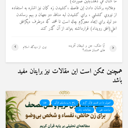
ما نشان مي دهد؛بدين صورت
(
وعلاوه برنشان دادن اين فاصله ،كشيدن زه كمان نيز اشاره به استفاده
از نيروي كششي ، براي كشيدن لبه منافذ دو جهان و بهم رساندن
دو لوله براي ايجاد معبركرم چاله است تا محمد كه درطرف ديگرافق
اعلي(افق رويداد) قرارداشته بتواند از آن گذر كند
آیا ملک، جن و شیطان آفریده
نیت از دیدگاه اسلام
های همسان هستند؟
همچنین ممکن است این مقالات نیز برایتان مفید
باشد
اصول ما در تفسیر قرآن کریم
پاسخ به پرسشهای قرآنی
فتاوا
مباحث علمی
مطالعات زنان