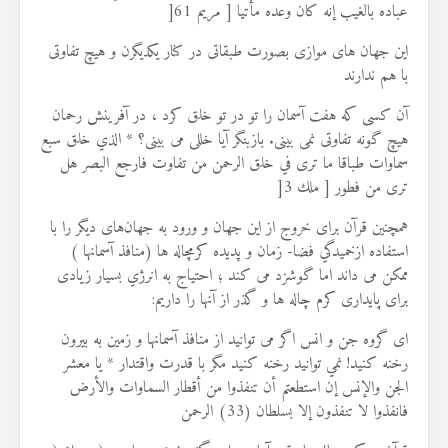
عباده بالغيب إنه كان وعده مأتيا [ مريم 61
]
اين جهان های موازی بصورت طبقاتی در کنار یکدیگرن و هیچ تفاوتی
با هم ندارند
آن کسی كه هفت آسمان را تو در تو خلق کرد ، در آفرينش رحمان
هيچ گونه تفاوتی نمى بينى. بازبنگر آيا خللی مى بينى؟ * الذي خلق سبع
سماوات طباقا ما ترى في خلق الرحمن من تفاوت فارجع البصر هل
ترى من فطور [ ملك 3
]
همچنین قرآن برای خروج از این جهان و ورود به جهان‌های دیگر را با
استفاده ازخميدگي فضا- زمان و پديده کرمچاله ها (منافذ آسمانها )
ممکن می داند اما گوشزد می کند ؛ احتياج به انرژي بسیار زیادی
برای پایداری کرم چاله ها و گذر از آنها را داریم
:
اى گروه جن و انس اگر می توانيد از منافذ آسمانها و زمين به بيرون
رخنه كنيد! نمي توانيد رخنه كنيد مگر با قدرت واقتدار * يا معشر
الجن والإنس إن استطعتم أن تنفذوا من أقطار السماوات والأرض
فانفذوا لا تنفذون إلا بسلطان (33) الرحمن