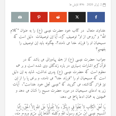
2 ژوئن 2020
896 نمایش ها
خداوند متعال در کتاب خود حضرت عیسی (ع) را به عنوان “کلام
مقصود از «کتاب مکنون»
حكم تلاوت قرآ
الله” و “روحی از او” توصیف کرد. آیا این توصیفات دلیل است که
ن
در آیه ۷۸ سوره واقعه
مسّ مصحف ب
مسیحیان او را فرزند خدا می نامند؟. چگونه باید این توصیف را
حائض، نفساء
17 جولای 2026
بفهمیم؟
بی‌وضو
18 نمایش ها
6 آگوست 2026
جواب: حضرت عیسی (ع) از جمله پیامبرانی می باشد که در
آیا سوراخ کردن کشتی،
16 نمایش ها
قرآن‌کریم اشارات بسیاری در باره زندگانی وی شده است و بر همه
یگری
کشتن آن نوجوان و ساختن
معلوم است که حضرت عیسی (ع) پدری نداشت. شاید به این دلیل
دیوار، ارتباطی با علم غیبِ
اذکار قران کری
؟
آینده داشت؟
است که مسیحیان او را “فرزند خدا” می نامند. و برخی پا را از این
4 آگوست 2026
8 جولای 2026
9 نمایش ها
نیز فراتر گذاشته، می گویند که “عیسی تجلی خود خداست”. آیات
24 نمایش ها
زیر به ادعای مسیحیان در مورد حضرت مسیح را نشان می دهد و
اهمیت گواهی 
همچنین به همان ادعا پاسخ می دهد:
منظور از «وَفق» و حکم
اسلام
حکم
ساختن یا درخواست آن
29 جولای 2026
يَا أَهْلَ الْكِتَابِ لاَ تَغْلُواْ فِي دِينِكُمْ، وَلاَ تَقُولُواْ عَلَى اللّهِ إِلاَّ الْحَقِّ، إِنَّمَا
ا
4 جولای 2026
19 نمایش ها
الْمَسِيحُ عِيسَى ابْنُ مَرْيَمَ رَسُولُ اللّهِ وَكَلِمَتُهُ أَلْقَاهَا إِلَى مَرْيَمَ وَرُوحٌ مِّنْهُ،
15 نمایش ها