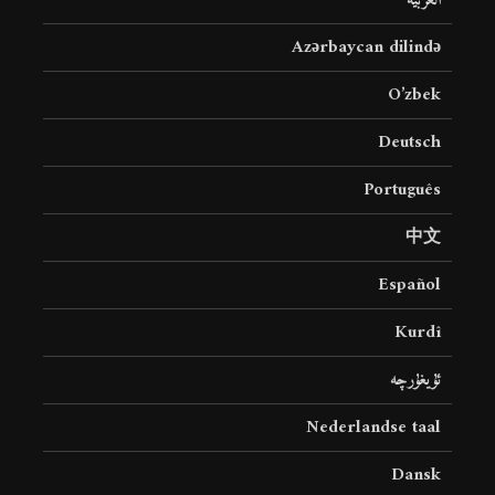
العربية
Azərbaycan dilində
O’zbek
Deutsch
Português
中文
Español
Kurdî
ئۇيغۇرچە
Nederlandse taal
Dansk