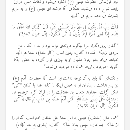
تولد فرزندش حضرت عیسی (ع) اشاره می‌شود و نکات مهمی در این
رابطه شرح داده می‌شود. هنگامی که فرشته ای عیسی (ع) را به مریم
بشارت می دهد مریم می گوید:
قَالَتْ رَبِّ أَنَّى يَكُونُ لِي وَلَدٌ وَلَمْ يَمْسَسْنِي بَشَرٌ، قَالَ كَذَلِكِ اللّهُ يَخْلُقُ مَا
يَشَاء، إِذَا قَضَى أَمْرًا فَإِنَّمَا يَقُولُ لَهُ كُن فَيَكُونُ. (آل عمران 3/47)
“گفت: پروردگارا، مرا چگونه فرزندی تواند بود و حال آنکه با من
مردی نزدیک نشده؟ گفت: چنین است (کار خدا)، خدا هر آنچه
بخواهد می‌آفریند؛ چون مشیّت او به چیزی قرار گیرد، به محض اینکه
گوید «موجود باش»، همان دم موجود می‌شود.”
و نکته‌ای که باید به آن توجه داشت این است که حضرت آدم (ع)
نیز پدر نداشت ، بنابراین او به محض اینکه با کلمه خدا با گفتن “کن”
شکل گرفت. خداوند متعال این خلاقیت را در قران کریم توضیح می
دهد: إِنَّ مَثَلَ عِيسَى عِندَ اللّهِ كَمَثَلِ آدَمَ خَلَقَهُ مِن تُرَابٍ ثِمَّ قَالَ لَهُ كُن
فَيَكُونُ. (آل عمران 3/59)
“همانا مثل (خلقت) عیسی به امر خدا مثل خلقت آدم است که او را
از خاک بساخت، سپس بدان خاک گفت: (بشری به حد کمال)