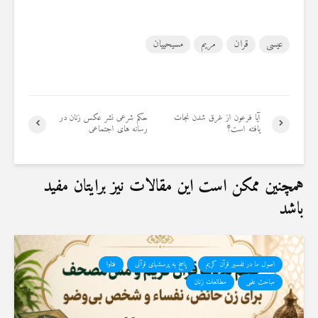
عیسی
قران
مریم
مسیحییان
آیا فرعون از غرق شدن نجات
حکم شرعی نشر عکس زنان در
یافته است؟
رسانه های اجتماعی
همچنین ممکن است این مقالات نیز برایتان مفید
باشد
اصول ما در تفسیر قرآن کریم
پاسخ به پرسشهای قرآنی
فتاوا
مباحث علمی
مطالعات زنان