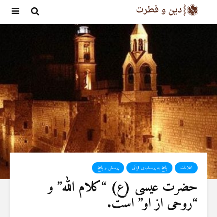
اعلانات
پاسخ به پرسشهای قرآنی
پرسش و پاسخ
حضرت عیسی (ع) “کلام الله” و
“روحی از او” است.