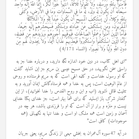
فَآمِنُواْ بِاللّهِ وَرُسُلِهِ، وَلاَ تَقُولُواْ ثَلاَثَةٌ، انتَهُواْ خَيْرًا لَّكُمْ، إِنَّمَا اللّهُ إِلَـهٌ وَاحِدٌ
سُبْحَانَهُ أَن يَكُونَ لَهُ وَلَدٌ، لَّهُ مَا فِي السَّمَاوَات وَمَا فِي الأَرْضِ، وَكَفَى
بِاللّهِ وَكِيلاً. لَّن يَسْتَنكِفَ الْمَسِيحُ أَن يَكُونَ عَبْداً لِّلّهِ وَلاَ الْمَلآئِكَةُ
الْمُقَرَّبُونَ، وَمَن يَسْتَنكِفْ عَنْ عِبَادَتِهِ وَيَسْتَكْبِرْ فَسَيَحْشُرُهُمْ إِلَيهِ جَمِيعًا.
فَأَمَّا الَّذِينَ آمَنُواْ وَعَمِلُواْ الصَّالِحَاتِ فَيُوَفِّيهِمْ أُجُورَهُمْ وَيَزيدُهُم مِّن فَضْلِهِ،
وَأَمَّا الَّذِينَ اسْتَنكَفُواْ وَاسْتَكْبَرُواْ فَيُعَذِّبُهُمْ عَذَابًا أَلُيمًا، وَلاَ يَجِدُونَ لَهُم مِّن
دُونِ اللّهِ وَلِيًّا وَلاَ نَصِيرًا. (النساء 4/171)
“ای اهل کتاب، در دین خود اندازه نگه دارید، و درباره خدا جز به
راستی سخن نگویید؛ در حق مسیح عیسی بن مریم جز این نشاید گفت
که او رسول خداست و کلمه الهی است که به مریم فرستاده و روحی
از عالم الوهیت است؛ پس به خدا و همه فرستادگانش ایمان آورید و به
تثلیث قائل نشوید (اب و ابن و روح القدس را خدا نخوانید)، از این
گفتار شرک باز ایستید که برای شما بهتر است، جز خدای یکتا خدایی
نیست و منزّه و برتر از آن است که او را فرزندی باشد، هر چه در
آسمان و زمین است همه ملک او است و خدا تنها به نگهبانی (همه
موجودات) کافی است”
در آیه 47سوره آل‌عمران به بخش مهمی از زندگی مریم، یعنی جریان