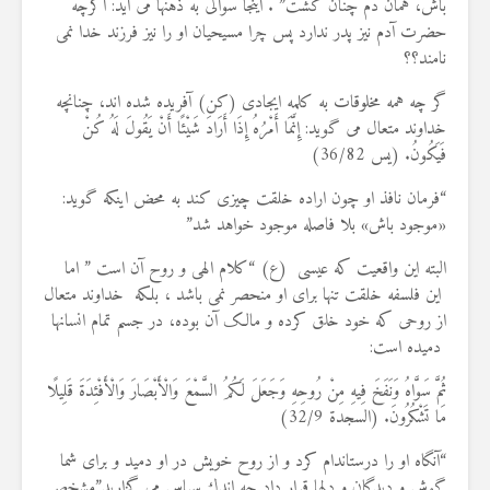
باش، همان دم چنان گشت” . اینجا سوالی به ذهنها می آید: اگرچه
حضرت آدم نیز پدر ندارد پس چرا مسیحیان او را نیز فرزند خدا نمی
نامند؟؟
گر چه همه مخلوقات به کلمه ایجادی (کن) آفریده شده اند، چنانچه
خداوند متعال می گوید: إِنَّمَا أَمْرُهُ إِذَا أَرَادَ شَيْئًا أَنْ يَقُولَ لَهُ كُنْ
فَيَكُونُ. (يس 36/82)
“فرمان نافذ او چون اراده خلقت چیزی کند به محض اینکه گوید:
«موجود باش» بلا فاصله موجود خواهد شد”
البته این واقعیت که عیسی (ع) “کلام الهی و روح آن است ” اما
این فلسفه خلقت تنها برای او منحصر نمی باشد ، بلکه خداوند متعال
از روحی که خود خلق کرده و مالک آن بوده، در جسم تمام انسانها
دمیده است:
ثُمَّ سَوَّاهُ وَنَفَخَ فِيهِ مِنْ رُوحِهِ وَجَعَلَ لَكُمُ السَّمْعَ وَالْأَبْصَارَ وَالْأَفْئِدَةَ قَلِيلًا
مَا تَشْكُرُونَ. (السجدة 32/9)
“آنگاه او را درست‏اندام كرد و از روح خويش در او دميد و براى شما
گوش و ديدگان و دلها قرار داد چه اندك سپاس مى‏ گزاريد”مشخص