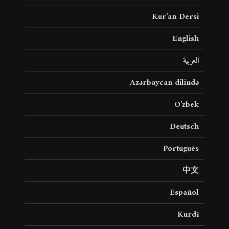
Kur’an Dersi
English
العربية
Azərbaycan dilində
O’zbek
Deutsch
Português
中文
Español
Kurdî