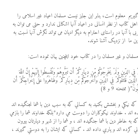
یم معلوم است، بنابر این جایز نیست مسلمان اعیاد غیر اسلامی را
 کتاب از نظر انسانی در اعیاد آنها اشکالی ندارد و حتی می توان به
 با آنها در راستای احترام به دیگر ادیان می تواند نگرش آنها نسبت به
 دین ما از نزدیک آشنا شوند.
 مسلمان و غیر مسلمان را در کتاب خود اینچنین بیان نموده است:
مْ فِي الدِّينِ وَلَمْ يُخْرِجُوكُم مِّن دِيَارِكُمْ أَن تَبَرُّوهُمْ وَتُقْسِطُوا إِلَيْهِمْ إِنَّ اللَّهَ
َنِ الَّذِينَ قَاتَلُوكُمْ فِي الدِّينِ وَأَخْرَجُوكُم مِّن دِيَارِكُمْ وَظَاهَرُوا عَلَى إِخْرَاجِكُمْ أَن
ِمُونَ”( ممتحنه 9 و 8)
ين كه نيكي و بخشش بكنيد به كساني كه به سبب دين با شما نجنگيده اند
انده اند . خداوند نيكوكاران را دوست مي دارد*بلكه خداوند شما را بازمي
به خاطر دين با شما جنگيده اند ، و شما را از شهر و ديارتان بيرون
باني كرده اند و ياري داده اند . كساني كه ايشان را به دوستي گيرند ،