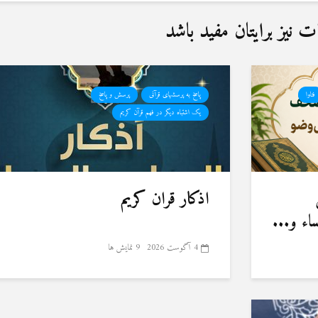
نیز برایتان مفید باشد
فتاوا
پاسخ به پرسشهای قرآنی
پرسش و پاسخ
یک اشتباه دیگر در فهم قرآن کریم
اذکار قران کریم
ء و...
4 آگوست 2026
9 نمایش ها