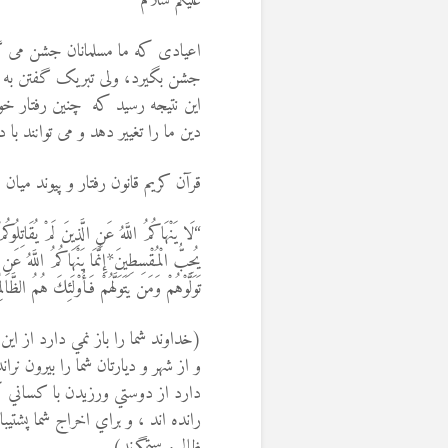
علیکم سلام
اعیادی که ما مسلمانان جشن می گیر
جشن بگیرد، ولی تبریک گفتن به اهل
این نتیجه رسید که چنین رفتار خوبی
دین ما را تغییر دهد و می توانند با
قرآن کریم قانون رفتار و پیوند میان
“لَا يَنْهَاكُمُ اللَّهُ عَنِ الَّذِينَ لَمْ يُقَاتِلُوكُ
يُحِبُّ الْمُقْسِطِينَ*إِنَّمَا يَنْهَاكُمُ اللَّهُ ع
تَوَلَّوْهُمْ وَمَن يَتَوَلَّهُمْ فَأُوْلَئِكَ هُمُ الظَّال
(خداوند شما را باز نمي دارد از ا
و از شهر و ديارتان شما را بيرون نر
دارد از دوستي ورزيدن با كساني كه 
رانده اند ، و براي اخراج شما پشتي
ظالم و ستمگرند)