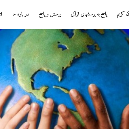
ن کریم
پاسخ به پرسشهای قرآنی
پرسش و پاسخ
در باره ما
فت
درباره سنگ زدن به
شیطان و دویدن مردان
میان صفا و مروه
20 جولای 2026