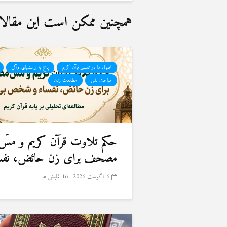
همچنین ممکن است این مقالات 
اصول ما در تفسیر قرآن کریم
پاسخ به پرسشهای قرآنی
مباحث علمی
مطالعات زنان
حكم تلاوت قرآن كريم و مسّ
مصحف برای زن حائض، نفسا
6 آگوست 2026
16 نمایش ها