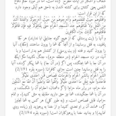
شفاف و آشکار در آیات مطرح کرده است. اما در مورد حکم دفاع
النفس یعنی کشتن برای کشته نشدن به ناحق هم آیاتی وجود دارد
که از این قرار است:
وَاقْتُلُوهُمْ حَيْثُ ثَقِفْتُمُوهُمْ وَأَخْرِجُوهُم مِّنْ حَيْثُ أَخْرَجُوكُمْ وَالْفِتْنَةُ أَشَدُّ
مِنَ الْقَتْلِ وَلاَ تُقَاتِلُوهُمْ عِندَ الْمَسْجِدِ الْحَرَامِ حَتَّى يُقَاتِلُوكُمْ فِيهِ فَإِن قَاتَلُوكُمْ
فَاقْتُلُوهُمْ كَذَلِكَ جَزَاء الْكَافِرِينَ
و آنها را (بت پرستاني كه از هيچ گونه جنايتي ابا ندارند) هر كجا
يافتيد، به قتل برسانيد! و از آنجا كه شما را بيرون ساختند (مكه)، آنها
را بيرون كنيد و فتنه (و بت پرستي) از كشتار هم بدتر است! و با
آنها، در نزد مسجد الحرام (در منطقه حرم)، جنگ نكنيد! مگر اينكه
در آن جا با شما بجنگند. پس اگر (در آن جا) با شما پيكار كردند، آنها
را به قتل برسانيد! چنين است جزاي كافران! (سوره بقره 2/191)
الشَّهْرُ الْحَرَامُ بِالشَّهْرِ الْحَرَامِ وَالْحُرُمَاتُ قِصَاصٌ فَمَنِ اعْتَدَى عَلَيْكُمْ
فَاعْتَدُواْ عَلَيْهِ بِمِثْلِ مَا اعْتَدَى عَلَيْكُمْ وَاتَّقُواْ اللّهَ وَاعْلَمُواْ أَنَّ اللّهَ مَعَ الْمُتَّقِينَ
ماه حرام، در برابر ماه حرام! (اگر دشمنان، احترام آن را شكستند، و
در آن با شما جنگيدند، شما نيز حق داريد مقابله به مثل كنيد). و تمام
حرامها، قابل قصاص است. و (به طور كلي) هر كس به شما تجاوز
كرد، همانند آن بر او تعدي كنيد! و از خدا به پرهيزيد (و زياده روي
ننماييد)! و بدانيد خدا با پرهيزكاران است! (سوره بقره 2/194)