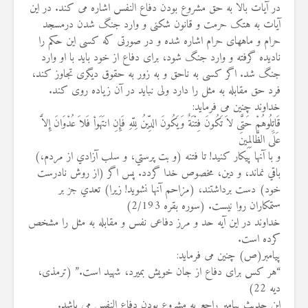
در آیات بالا به حق مشروع بودن دفاع النفس اشاره می کند. در این
آیات به هتک حرمت و قانون شکنی و وارد جنگ شدن درمسجد
حرام و ماههای حرام اشاره شده و در صورتی که کسی این حکم را
نادیده گرفته و وارد جنگ شود، برای دفاع از خود باید با او وارد
جنگ شد. اگر کسی به ناحق و به زور به حقوق دیگری تجاوز کند،
فرد حق مقابله به مثل را دارد ولی نباید در آن زیاده روی کند.
خداوند چنین می فرماید:
قَاتِلُوهُمْ حَتَّى لاَ تَكُونَ فِتْنَةٌ وَيَكُونَ الدِّينُ لِلّهِ فَإِنِ انتَهَواْ فَلاَ عُدْوَانَ إِلاَّ
عَلَى الظَّالِمِينَ
و با آنها پيكار كنيد! تا فتنه (و بت پرستي، و سلب آزادي از مردم،)
باقي نماند، و دين، مخصوص خدا گردد. پس اگر (از روش نادرست
خود) دست برداشتند، (مزاحم آنها نشويد! زيرا) تعدي جز بر
ستمكاران روا نيست. (سوره بقره 2/193)
خداوند در این آیه حد و مرز دفاعی نفس و مقابله به مثل را مشخص
کرده است.
پیامبر(ص) چنین می فرماید:
“هر کس برای دفاع از جان خویش بمیرد، شهید است.” (ترمذی،
دیه 22)
این حدیث پیامبر راجع به مشروع بودن دفاع النفس می باشد.