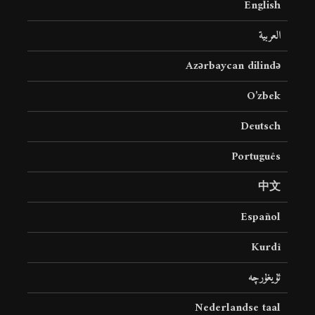
English
العربية
Azərbaycan dilində
O’zbek
Deutsch
Português
中文
Español
Kurdî
ئۇيغۇرچە
Nederlandse taal