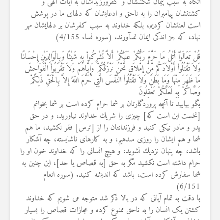
آنگاه به سبب پيمان شكنى‏شان و كفرورزيدنشان به آيات الهى و
كشتنشان پيامبران را به ناحق و ادعايشان كه دلهاى ما در پوشش
است لعنتشان كرديم‏، بلكه خداوند به سبب كفرشان بر دلهايشان مهر
نهاد، كه جز اندكى ايمان نمى‏آورند. (سوره نساء 4/155)
قُلْ تَعَالَوْاْ أَتْلُ مَا حَرَّمَ رَبُّكُمْ عَلَيْكُمْ أَلاَّ تُشْرِكُواْ بِهِ شَيْئًا وَبِالْوَالِدَيْنِ إِحْسَانًا
وَلاَ تَقْتُلُواْ أَوْلاَدَكُم مِّنْ إمْلاَقٍ نَّحْنُ نَرْزُقُكُمْ وَإِيَّاهُمْ وَلاَ تَقْرَبُواْ الْفَوَاحِشَ
مَا ظَهَرَ مِنْهَا وَمَا بَطَنَ وَلاَ تَقْتُلُواْ النَّفْسَ الَّتِي حَرَّمَ اللّهُ إِلاَّ بِالْحَقِّ ذَلِكُمْ
وَصَّاكُمْ بِهِ لَعَلَّكُمْ تَعْقِلُونَ
بگو بياييد تا آنچه پروردگارتان بر شما حرام كرده است بر شما بخوانم
[نخست اين است كه‏] چيزى را شريك خداوند نياوريد، و در حق
پدر و مادر نيكى كنيد و فرزندانتان را از [ترس‏] فقر نكشيد، ما هم
شما و هم ايشان را روزى مى‏دهيم، و به كارهاى ناشايسته، چه آشكار
باشد، چه پنهان نزديك نشويد، و هيچ انسانى را كه خداوند خون او را
حرام داشته است نكشيد مگر به حق [به قصاص يا حد]، اين چنين به
شما سفارش كرده است، باشد كه انديشه كنيد. (سوره انعام
6/151)
با دقت به تمام آیاتی که در بالا ذکر شد متوجه می شویم که خداوند
کشتن یک انسان را به ناحق ممنوع کرده و مجازات قصاص را بسیار