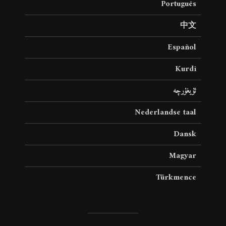
Português
中文
Español
Kurdî
ئۇيغۇرچە
Nederlandse taal
Dansk
Magyar
Türkmence