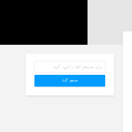
19 نمایش ها
8 جولای 2026
23 نمایش ها
آیا اگر مسلمانی فردی
غیرمسلمان را بکشد، حکم
منظور از «وَفق» و حکم
قصاص درباره او اجرا
ساختن یا درخواست آن
می‌شود؟
4 جولای 2026
19 جولای 2026
15 نمایش ها
36 نمایش ها
آواز خواندن زن با موسیقی
مقصود از «کتاب مکنون»
و مشهور شدن به‌عنوان
در آیه ۷۸ سوره واقعه
خواننده
17 جولای 2026
26 ژوئن 2026
18 نمایش ها
22 نمایش ها
جستجو کردن