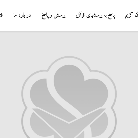
ن کریم
پاسخ به پرسشهای قرآنی
پرسش و پاسخ
در باره ما
فت