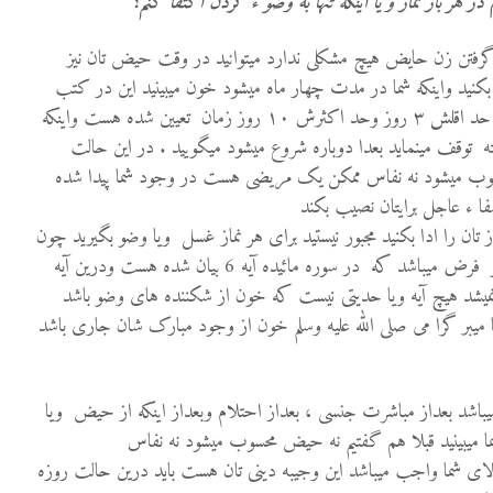
ر هر بار نماز و یا اینکه تنها به وضو ء کردن اکتفا
کنم؟
گرفتن زن حایض هیچ مشکلی ندارد میتوانید در وقت حیض تان نیز
دا بکنید واینکه شما در مدت چهار ماه میشود خون میبینید این در کتب
فقه حیض محسوب نمیشود حیض حد اقلش ۳ روز وحد اکثرش ۱۰ روز زمان تعیین شده هست واینکه
توقف مینماید بعدا دوباره شروع میشود میگویید . در این حالت
وب میشود نه نفاس ممکن یک مریضی هست در وجود شما پیدا شده
ا ء عاجل برایتان نصیب بکند
ز تان را ادا بکنید مجبور نیستید برای هر نماز غسل ویا وضو بگیرید چون
وضو تنها بعداز شکننده های وضو فرض میباشد که در سوره مائیده آیه 6 بیان شده هست ودرین آیه
یشد هیچ آیه ویا حدیتی نیست که خون از شکننده های وضو باشد
یبر گرا می صلی الله علیه وسلم خون از وجود مبارک شان جاری باشد
شد بعداز مباشرت جنسی ، بعداز احتلام وبعداز اینکه از حیض ویا
ا میبینید قبلا هم گفتیم نه حیض محسوب میشود نه نفاس
 بالای شما واجب میباشد این وجیبه دینی تان هست باید درین حالت روزه