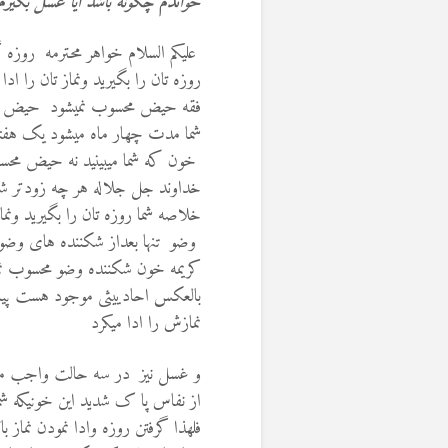
خواندم چگونه باشد آیا غسل بگیرم د
علیکم السلام خواهر محترمه روزه 
روزه تان را بگیرید ونماز تان را ا
شما مدت چهار ماه میشود یک هفته 
خون که شما میبینید نه حیض محس
خداوند جل جلاله هر چه زودتر شف
خلاصه شما روزه تان را بگیرید ونما
کریمه خون شکننده وضو محسوب نم
بالعکس احادییثی موجود هست پیا م
نمازش را ادا میکرد
و غسل نیز در سه حالت واجب میبا
از نفاس پا ک شدید این خونیکه شم
فلهذا گرفتن روزه وادا نمودن نماز