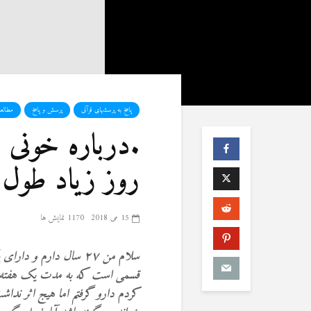
پاسخ به پرسشهای قرآنی
پرسش و پاسخ
مطالع
.درباره خونی 
روز زیاد طول
15 می 2018
1170 نمایش ها
کردم دارو گرفتم اما هیج اثر نداشت