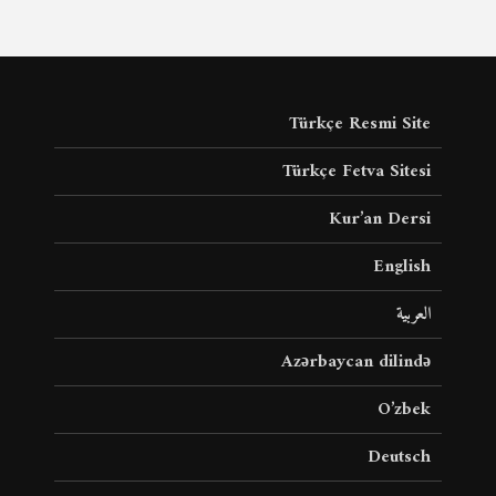
Türkçe Resmi Site
Türkçe Fetva Sitesi
Kur’an Dersi
English
العربية
Azərbaycan dilində
O’zbek
Deutsch