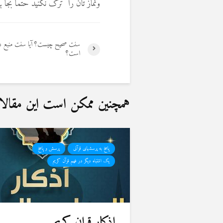
ونماز تان را ترک نکنید حتما بجا بی
سنت صحیح چیست؟ آیا سنت منبع د
است؟
همچنین ممکن است این مقالات 
پاسخ به پرسشهای قرآنی
پرسش و پاسخ
یک اشتباه دیگر در فهم قرآن کریم
اذکار قران کریم