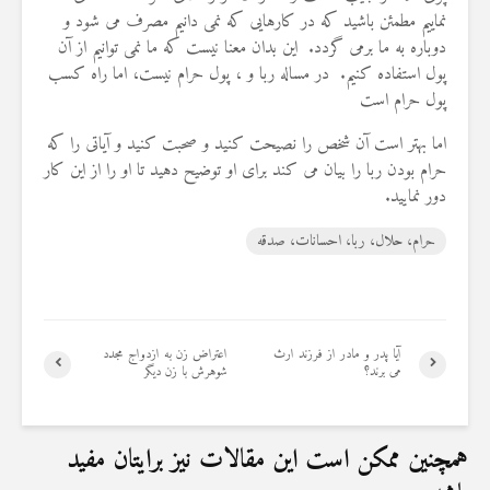
19 جولای 2026
نماییم مطمئن باشید که در کارهایی که نمی دانیم مصرف می شود و
36 نمایش ها
دوباره به ما برمی گردد. این بدان معنا نیست که ما نمی توانیم از آن
پول استفاده کنیم. در مساله ربا و ، پول حرام نیست، اما راه کسب
پول حرام است
اما بهتر است آن شخص را نصیحت کنید و صحبت کنید و آیاتی را که
حرام بودن ربا را بیان می کند برای او توضیح دهید تا او را از این کار
دور نمایید.
حرام، حلال، ربا، احسانات، صدقه
آیا پدر و مادر از فرزند ارث
اعتراض زن به ازدواج مجدد
می برند؟
شوهرش با زن دیگر
همچنین ممکن است این مقالات نیز برایتان مفید