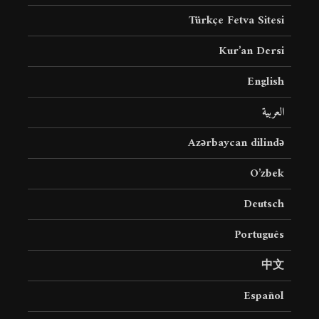
Türkçe Fetva Sitesi
Kur’an Dersi
English
العربية
Azərbaycan dilində
O’zbek
Deutsch
Português
中文
Español