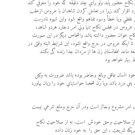
س نكاح حضور يابد ولو براي چند دقيقه كه خود را معرفي كند
د اقرار كند
زيرا در تعامل كردن شاهدان با عروس ازعقب
 غلطي ويا خطأ وسوء تفاهم واقع شود واين شيوه نادرست
عروس در مجلس نكاح تنها ولي امر دختر، هردو شاهد،
كاح خوان حضور داشته باشد واشخاص ديگر در اين صورت
تا اينكه عروس در حرج واقع نشود. این شرایط البته وقتی در
ه مانند افغانستان زن ها از مردان جدا زنده گی بکنند
 بهتر خواهد بود
 انسان عاقل وبالغ وحاضر بوده باشد ضرورت به وكيل
 چي مرد باشد ويا زن شخصا خواستهاي خود را بزبان بياورد
ک امر مشروع وجائز است ودر آن حرج ومانع شرعي نيست
 از صلاحیت وحق خودش است. نه از صلاحیت نکاح
ریکه شریعت . این حق را به خود زنان داده