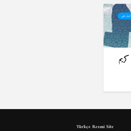
احث علمی
کریم
Türkçe Resmi Site