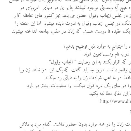
 هیچ آیه وحدیثی موجود نمیباشد بنا بر این در دنیای امروزی در
 در مجلس ایجاب وقبول حضور می یابند بجز کشور های محافظه کا ر
ممالک در مجلس ایجاب وقبول به ندرت دیده میشود اما این عنعنه را
این یک عقیده نا درست هست که زنان در عقب جامعه انداخته میشوند
ا میتوانیم به موارد ذیل توضیح بدهیم.
و به نام ونسب تعيين شوند
ه اقرار بكنند به اين رضايت ” ايجاب وقبول”
وفاجر نباشند درین جا باید گفت که یک این دو شاهد زن ویا
فقط در مذاهب شهادت زن را به تنهائی رد میکنند
ا در جای یک مرد قبول میکنند برا معلومات بیشتر در باره
ین مقاله مطا لعه بکنید
http://www.di
ت زنان را در همه موارد بدون حضور داشت کدام مرد با دلائل