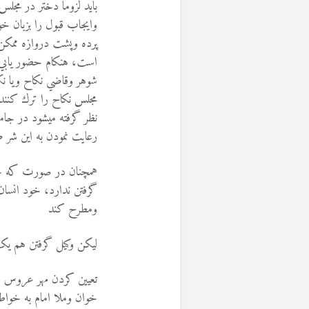
بايد لزوما دختر در مجل
وايجاب قبول را بزبان خو
پرده وپشت دروازه ممكن
است، هنكام حضور يابي 
شوهر وقاضي نكاح ويا ن
مجلس نكاح را ترك كنند 
نظر گرفته میشود در جامع
رعایت نمودن به این شر ط
همچنان در صورت كه خود
گرفتن ندارد، خود انسان
ومطرح كند
ليكن وكيل گرفتن هم ي
تعيين کردن مهر عروس
خوان وملا امام به خواط