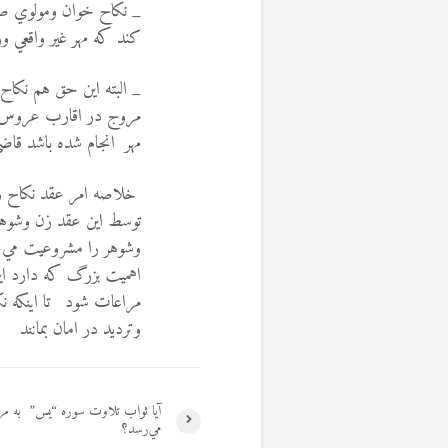
_ نكاح خوان ومولوي صاح
كند كه مهر غير واقعي وز
_ البته این حق هم نکاح
مروج در اقارب عروس وه
مهر انجام شده باشد قاضي
خلاصه امر عقد نكاح واز
توسط اين عقد زن وشوهر 
وشوهر را مشروعيت مي بخ
اهميت بزرگ كه دارد ا
مراعات شود تا اينكه 
وترديد در امان بمانند
آيا ثواب تلاوت سوره “یس” به مر
مي‌رسد؟