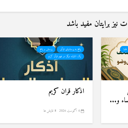
نیز برایتان مفید باشد
فتاوا
پاسخ به پرسشهای قرآنی
پرسش و پاسخ
یک اشتباه دیگر در فهم قرآن کریم
اذکار قران کریم
ء و...
4 آگوست 2026
8 نمایش ها