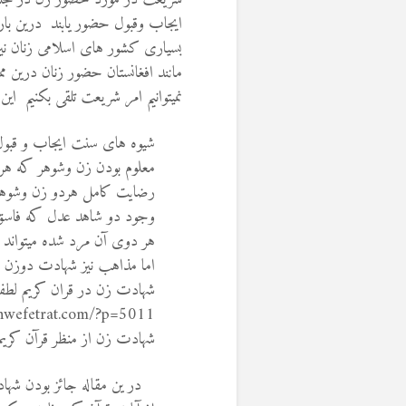
ایجاب وقبول حضور یابند درین باره
بسیاری کشور های اسلامی زنان نیز
مانند افغانستان حضور زنان درین 
نمیتوانیم امر شریعت تلقی بکنیم 
شیوه های سنت ایجاب و قبول ر
معلوم بودن زن وشوهر كه هر د
رضايت كامل هردو زن وشوهر ك
وجود دو شاهد عدل كه فاسق 
هر دوی آن مرد شده میتواند 
اما مذاهب نیز شهادت دوزن ر
شهادت زن در قران کریم لطفا ا
nwefetrat.com/?p=5011
شهادت زن از منظر قرآن کریم
در ین مقاله جائز بودن شهاد