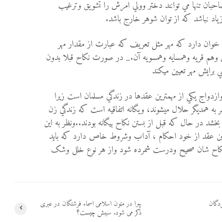
بان تنها مي توانند دختر وولي امرش را تشويق وترغيب
ياد نباشد كه از توان شوهر خارج باشد.
 خوان دارد که مهر مثل تعریف که عبارت از مقدار مهر
م قریه وهمسايه وهمسویه آن._ در صورت نكاح قبلا بدون
 برايش مهر تعيين ميكند
دواج يكي از مهمترين عقدها در زندگي مسلمان است زيرا
به همديگر حلال ميشوند، ویگانه اتفاقيه است كه زندگي زن
شد در حال كه قبل از بستن نكاح بیگانه بودند..ونظر به اين
ين عقد از خود احكام ، آداب وشروط خاص دارد كه بايد
نكاح شان صحيح ودرست شمرده شود واز هر نوع خلل وشک
دگان
چرا در متون اسلامی اسماء فرشتگان در عبری
ذکر می شود. سببش چیست؟