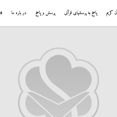
ن کریم
پاسخ به پرسشهای قرآنی
پرسش و پاسخ
در باره ما
فت
درباره سنگ زدن به
شیطان و دویدن مردان
میان صفا و مروه
20 جولای 2026