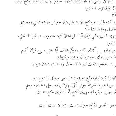
د بنا براین کسی در باره شهادت ویا حضور زنان در عقد نکاح تردد
اله فوق توصیه میشود
شند
اشته باشد در نكاح اين دونفر مثلا خواهر وبرادر نسبي ورضاعي
طلاق ووفات نباشد،
وري است ونمي توان آنرا نظر انداز كرد خصوصا در شرائط فعلي.
ه شود
یا برادر ویا کدام اقارب دیگر مخالف آیه های سریع قران کریم
هر را برای خود زنان بدهید میفرماید
ر در حضور دشت دو شاهد عدل وشاهدي دادن هردو بر
لان نمودن ازدواج ووليمه دادن یعنی مهمانی ازدواج نيز
 اسراف باید صرفه جوئی کرد چون پیامبر صلی الله علیه وسلم
چنین میفرماید بهترین نکاح آسان ترین نکاح هست
 وجود شخص نكاح خوان نيست البته اين سنت است