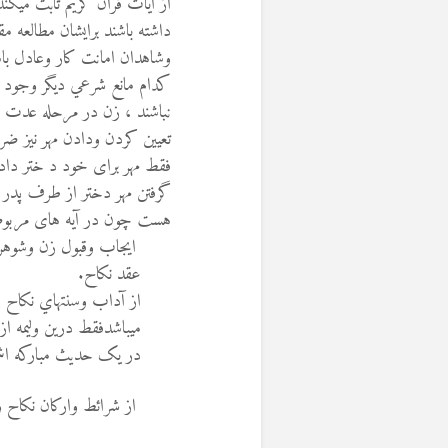
از آیات قرآن کریم ثابت میکن
داشته باشند برایشان مطالعه مق
وشاهدان امانت كار وعادل با
كدام مانع شرعي ديگر وجود ند
نباشند ، زن در مرحله عدت 
تعيين كردن ودادن مهر نيز ضر
فقط مهر برای خود د ختر داد
گرفتن مهر دختر از طرف پدر و
هست چون در آیه های مربوط م
ايجاب وقبول زن وشوه
عقد نكاح.
از آداب وسنتهاي نكاح اع
ميباشدفقط درین ولیمه از
در یک حدیث مبارکه اش 
از شرائط واركان نكاح