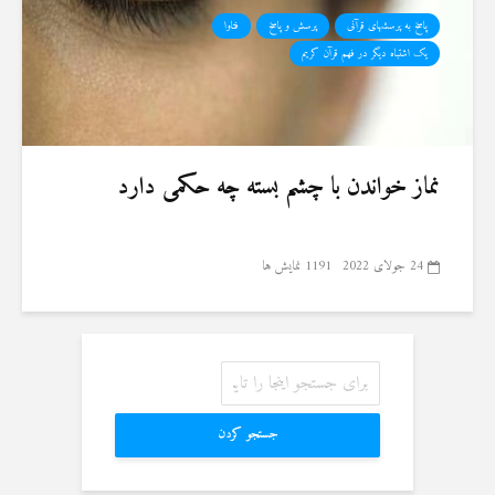
پاسخ به پرسشهای قرآنی
پرسش و پاسخ
فتاوا
یک اشتباه دیگر در فهم قرآن کریم
نماز خواندن با چشم بسته چه حکمی دارد
24 جولای 2022
1191 نمایش ها
جستجو کردن