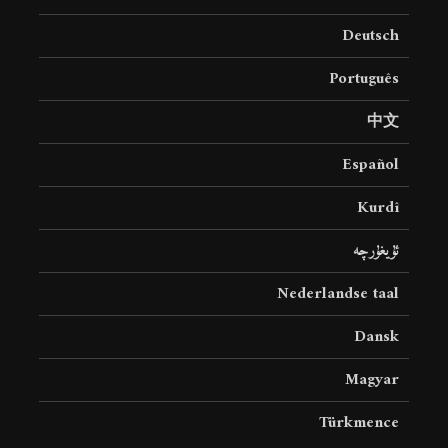
Deutsch
Português
中文
Español
Kurdî
ئۇيغۇرچە
Nederlandse taal
Dansk
Magyar
Türkmence